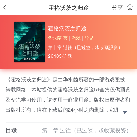
霍格沃茨之归途
分享
霍格沃茨之归途
华水菌 著
|
游戏
|
异界
第十章 过往（已过签，求收藏投资）
26403·连载
《霍格沃茨之归途》是由华水菌所著的一部游戏竞技，
转载网络，本站提供的霍格沃茨之归途txt全集仅供预览
及交流学习使用，请勿用于商业用途。版权归原作者和
出版社所有，请在下载后的24小时之内删除，如果喜
欢。请支持正版！ 毕业后的阿莫斯塔·布雷恩隐姓埋
目录
名，藏身英国魔法界的地下世界，他在光与暗的边缘游
第十章 过往（已过签，求收藏投资）