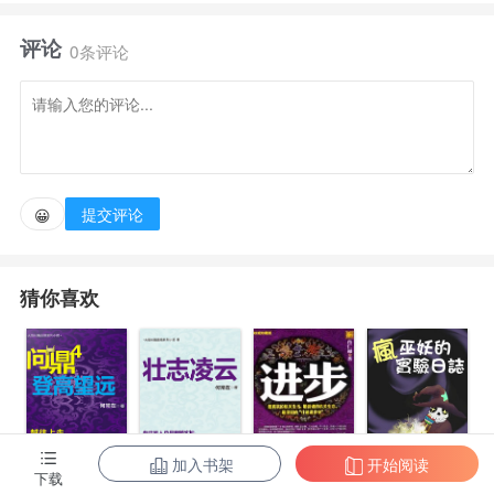
走，在生与死的交界起舞，用委托任务的酬金供养自己
评论
的魔法溯源之路以及回馈那家孤儿院的养育之恩。
0条评论
直到有一天，他被一个别有用心的任务重新引回了霍
格沃茨，自此，既定的命运再次迈向归途！
提交评论
😀
猜你喜欢
加入书架
开始阅读
下载
疯巫妖的实验
问鼎4：登高望
问鼎6：壮志凌
进步.