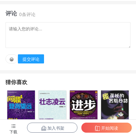
个脱离低级趣味的人。
评论
0条评论
德拉科：你们放屁！
提交评论
😀
猜你喜欢
加入书架
开始阅读
下载
疯巫妖的实验
问鼎4：登高望
问鼎6：壮志凌
进步.