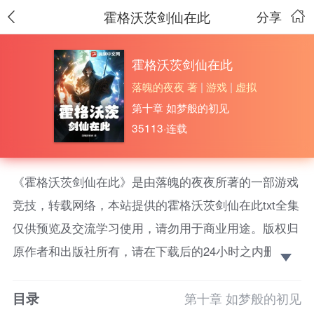
霍格沃茨剑仙在此
分享
霍格沃茨剑仙在此
落魄的夜夜 著
|
游戏
|
虚拟
第十章 如梦般的初见
35113·连载
《霍格沃茨剑仙在此》是由落魄的夜夜所著的一部游戏
竞技，转载网络，本站提供的霍格沃茨剑仙在此txt全集
仅供预览及交流学习使用，请勿用于商业用途。版权归
原作者和出版社所有，请在下载后的24小时之内删除，
如果喜欢。请支持正版！ 哈利：王璃是一个亲切的
目录
人。罗恩：王璃是一个乐于助人的人。赫敏：王璃是一
第十章 如梦般的初见