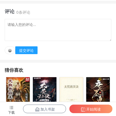
一颗来自异世界的魂豆，在魂豆的帮助下，他成为了宠
评论
物王，还能供应美食和仙药，并开起了超级怪物工厂，
0条评论
从而财源滚滚，成功铸梦，在这个纯真年代里，实现了
自己的彪悍人生。
提交评论
😀
猜你喜欢
加入书架
开始阅读
无敌升级王
柳无邪和徐凌
太荒吞天诀
吞天圣帝
下载