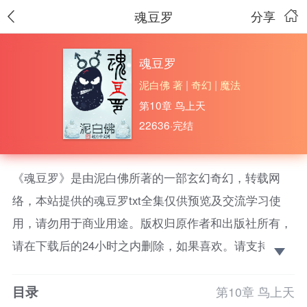
魂豆罗
分享
魂豆罗
泥白佛 著
|
奇幻
|
魔法
第10章 鸟上天
22636·完结
《魂豆罗》是由泥白佛所著的一部玄幻奇幻，转载网
络，本站提供的魂豆罗txt全集仅供预览及交流学习使
用，请勿用于商业用途。版权归原作者和出版社所有，
请在下载后的24小时之内删除，如果喜欢。请支持正
版！
目录
魂豆罗≠魂斗罗。魂豆罗=魂豆+罗。罗浩意外得到了
第10章 鸟上天