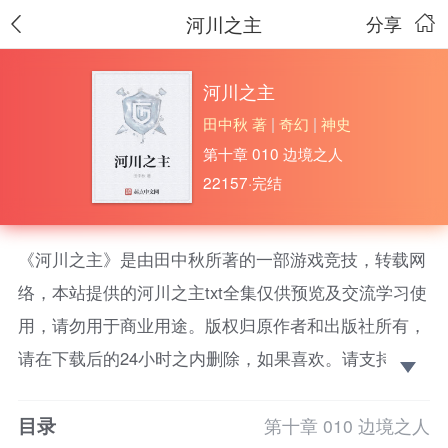
河川之主
分享
河川之主
田中秋 著
|
奇幻
|
神史
第十章 010 边境之人
22157·完结
《河川之主》是由田中秋所著的一部游戏竞技，转载网
络，本站提供的河川之主txt全集仅供预览及交流学习使
用，请勿用于商业用途。版权归原作者和出版社所有，
请在下载后的24小时之内删除，如果喜欢。请支持正
版！
目录
从乡村小鱼塘起步，走出山村，御水、踏浪，治人，
第十章 010 边境之人