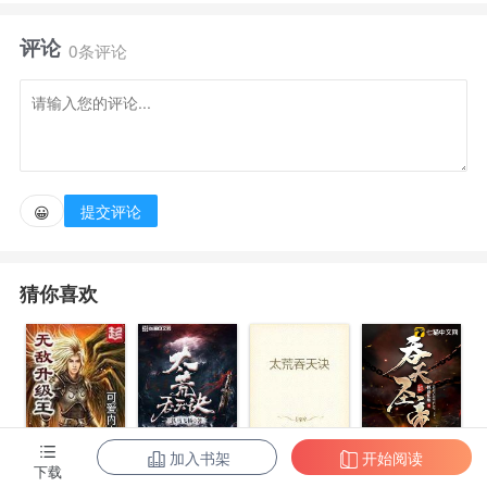
覆浪九州，行川入海。 一步步跨入传说，成为神话。
评论
0条评论
提交评论
😀
猜你喜欢
加入书架
开始阅读
无敌升级王
柳无邪和徐凌
太荒吞天诀
吞天圣帝
下载