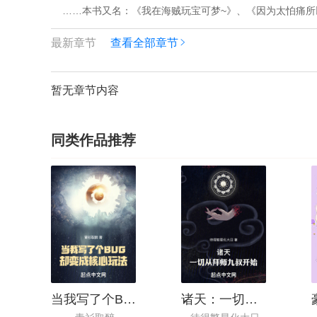
    ……本书又名：《我在海贼玩宝可梦~》、《因为太怕痛
最新章节
查看全部章节
暂无章节内容
同类作品推荐
当我写了个BUG却变成核心玩法
诸天：一切从拜师九叔开始！