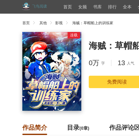
首页
女频
书库
排行
全本
首页
其他
影视
海贼：草帽船上的训练家
连载
海贼：草帽
0万
13
字
人气
免费阅读
作品简介
目录
作品评论
(0章)