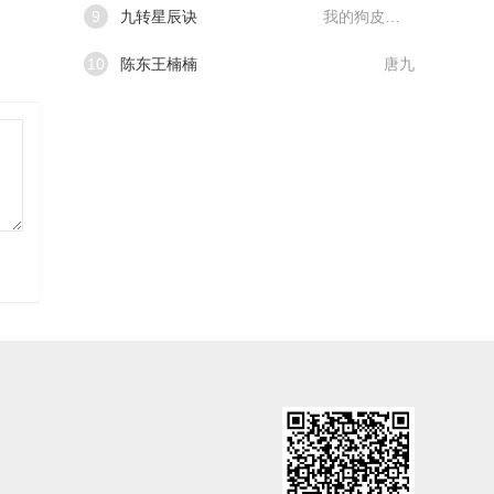
9
九转星辰诀
我的狗皮膏药
10
陈东王楠楠
唐九