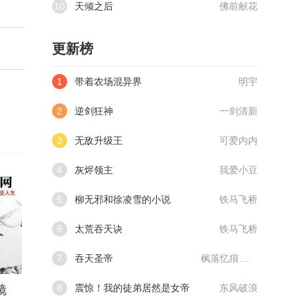
10
天倾之后
佛前献花
更新榜
1
带着农场混异界
明宇
2
逆剑狂神
一剑清新
3
无敌升级王
可爱内内
4
灰烬领主
我爱小豆
5
柳无邪和徐凌雪的小说
铁马飞桥
6
太荒吞天诀
铁马飞桥
7
吞天圣帝
枫落忆痕@qimiaoVCllo1
8
震惊！我的徒弟居然是女帝
东风破浪
镜