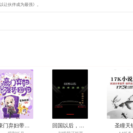
所以让伙伴成为最强》。
豪门弃妇带娃强势回归
回国以后，我真没想搞事
圣瞳天