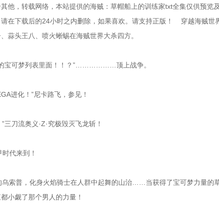
其他，转载网络，本站提供的海贼：草帽船上的训练家txt全集仅供预览
在下载后的24小时之内删除，如果喜欢。请支持正版！    穿越海贼世
子、蒜头王八、喷火蜥蜴在海贼世界大杀四方。
我的宝可梦列表里面！！？”………………顶上战争。
EGA进化！”尼卡路飞，参见！
！”三刀流奥义·Z·究极毁灭飞龙斩！
机甲时代来到！
场的乌索普，化身火焰骑士在人群中起舞的山治……当获得了宝可梦力量的
直都小觑了那个男人的力量！