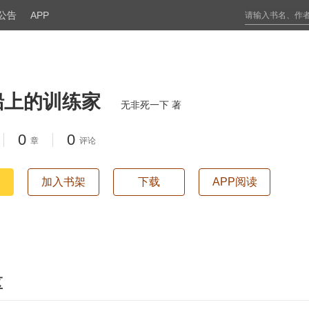
公告
APP
船上的训练家
无非死一下 著
0
0
章
评论
加入书架
下载
APP阅读
区