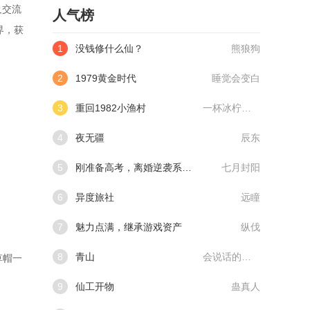
及交流
人气榜
界，获
1
没钱修什么仙？
熊狼狗
2
1979黄金时代
睡觉会变白
3
重回1982小渔村
一杯冰柠檬水
4
夜无疆
辰东
5
刚准备高考，离婚逆袭系统来了
七月封阳
6
异度旅社
远瞳
7
魅力点满，继承游戏资产
纵伐
8
青山
会说话的肘子
草帽一
9
仙工开物
蛊真人