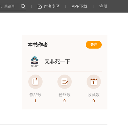
作者专区
APP下载
注册
本书作者
关注
无非死一下
作品数
粉丝数
收藏数
1
0
0