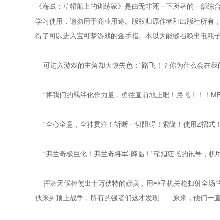
《海贼：草帽船上的训练家》是由无非死一下所著的一部综合
学习使用，请勿用于商业用途。版权归原作者和出版社所有，请
得了可以进入宝可梦游戏的金手指。本以为能够召唤出电耗
    可进入游戏的主角却大惊失色：“路飞！？你为什么会在
    “将我们的羁绊化作力量，勇往直前地上吧！路飞！！！M
    “全心全意，全神贯注！斩断一切阻碍！索隆！使用Z招式
    “弗兰奇极巨化！弗兰奇将军·降临！”硝烟狂飞的讯号，
    挥舞天候棒使出十万伏特的娜美，用种子机关枪扫射全
伙来到顶上战争，所有的强者们这才发现……原来，他们一