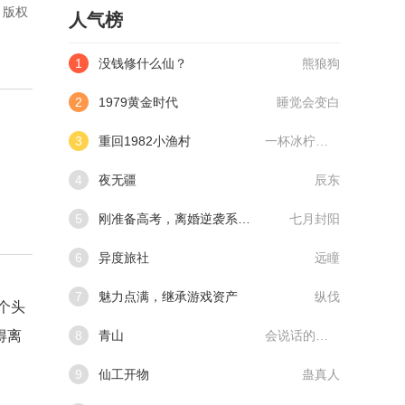
。版权
人气榜
1
没钱修什么仙？
熊狼狗
2
1979黄金时代
睡觉会变白
3
重回1982小渔村
一杯冰柠檬水
4
夜无疆
辰东
5
刚准备高考，离婚逆袭系统来了
七月封阳
6
异度旅社
远瞳
7
魅力点满，继承游戏资产
纵伐
个头
得离
8
青山
会说话的肘子
9
仙工开物
蛊真人