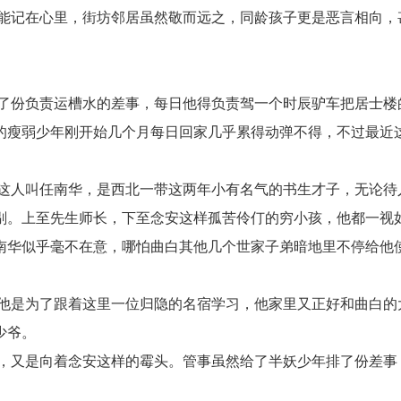
能记在心里，街坊邻居虽然敬而远之，同龄孩子更是恶言相向，
了份负责运槽水的差事，每日他得负责驾一个时辰驴车把居士楼
的瘦弱少年刚开始几个月每日回家几乎累得动弹不得，不过最近
这人叫任南华，是西北一带这两年小有名气的书生才子，无论待
剔。上至先生师长，下至念安这样孤苦伶仃的穷小孩，他都一视
南华似乎毫不在意，哪怕曲白其他几个世家子弟暗地里不停给他
他是为了跟着这里一位归隐的名宿学习，他家里又正好和曲白的
少爷。
，又是向着念安这样的霉头。管事虽然给了半妖少年排了份差事