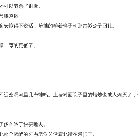
还可以节余些铜板。
弯腰道歉。
念安惊得不说话，笨拙的学着样子朝那青衫公子回礼。
腰上弯的更低了。
不远处渭河里几声蛙鸣。土墙对面院子里的蜡烛也被人熄灭了，
了多久终于快要睡去。
北那个喝醉的乞丐老汉又沿着北街在漫步了。