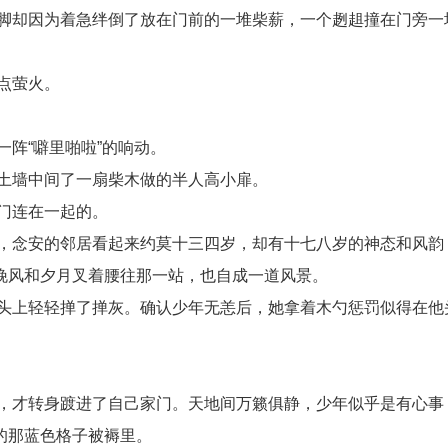
脚却因为着急绊倒了放在门前的一堆柴薪，一个趔趄撞在门旁一
点萤火。
阵“噼里啪啦”的响动。
土墙中间了一扇柴木做的半人高小扉。
门连在一起的。
，念安的邻居看起来约莫十三四岁，却有十七八岁的神态和风韵
晚风和夕月叉着腰往那一站，也自成一道风景。
头上轻轻掸了掸灰。确认少年无恙后，她拿着木勺惩罚似得在他
，才转身踱进了自己家门。天地间万籁俱静，少年似乎是有心事
的那蓝色格子被褥里。