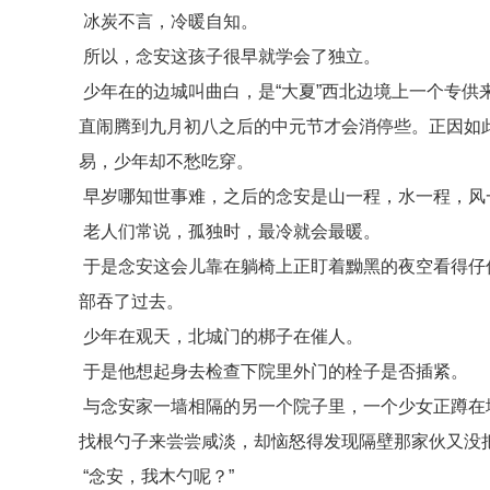
冰炭不言，冷暖自知。
所以，念安这孩子很早就学会了独立。
少年在的边城叫曲白，是“大夏”西北边境上一个专供
直闹腾到九月初八之后的中元节才会消停些。正因如
易，少年却不愁吃穿。
早岁哪知世事难，之后的念安是山一程，水一程，风
老人们常说，孤独时，最冷就会最暖。
于是念安这会儿靠在躺椅上正盯着黝黑的夜空看得仔
部吞了过去。
少年在观天，北城门的梆子在催人。
于是他想起身去检查下院里外门的栓子是否插紧。
与念安家一墙相隔的另一个院子里，一个少女正蹲在
找根勺子来尝尝咸淡，却恼怒得发现隔壁那家伙又没
“念安，我木勺呢？”