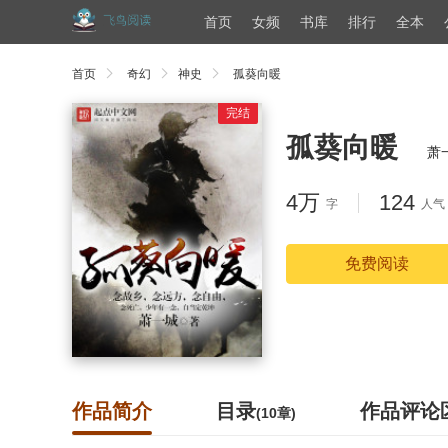
首页
女频
书库
排行
全本
首页
奇幻
神史
孤葵向暖
完结
孤葵向暖
萧
4万
124
字
人气
免费阅读
作品简介
目录
作品评论
(10章)