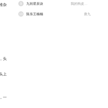
9
九转星辰诀
我的狗皮膏药
堆杂
10
陈东王楠楠
唐九
，头
头上
，一