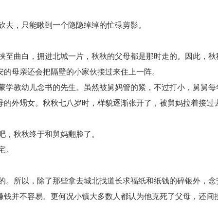
砍去，只能瞅到一个隐隐绰绰的忙碌剪影。
挟至曲白，拥进北城一片，秋秋的父母都是那时走的。因此，秋
安的母亲还会把隔壁的小家伙接过来住上一阵。
蒙学教幼儿念书的先生。虽然被舅妈管的紧，不过打小，舅舅每
母的外甥女。秋秋七八岁时，样貌逐渐张开了，被舅妈拉着接过
吧，秋秋终于和舅妈翻脸了。
宅。
的。所以，除了那些拿去城北找道长求福纸和纸钱的碎银外，念
赚钱并不容易。更何况小镇大多数人都认为他克死了父母，还间