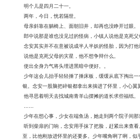
明个儿是四月二十一。
两年，今日，恍若隔世。
母亲斜靠在躺椅上、面朝旧井，却再也没睁开过眼。
郎中说那是谁也没见过的怪病，小镇人说他是克死父
念安其实并不在意被说成半人半妖的怪胎，因为打他
说他是克死父母的灾星，他不想争辩什么。
使出全身力气将头埋进黑暗中便好。。
少年这会儿抬手轻轻捶了捶床板，缓缓从底下掏出一
银。念安一股脑把碎银都拿出来揣进了怀里，小心翼
他寻思着明天去找城南青羊山摆摊的道长求些福纸。
……
少年在想心事，少女在端鱼汤，她走到两个院子间那
听到柴扉的门响，念安用手抹了把脸，赶紧出来查看
至，比他刚放进怀里的还要多。少年嘴角咧了咧，似