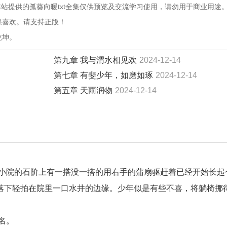
站提供的孤葵向暖txt全集仅供预览及交流学习使用，请勿用于商业用途
果喜欢。请支持正版！
乾坤。
第九章 我与渭水相见欢
2024-12-14
第七章 有斐少年，如磨如琢
2024-12-14
第五章 天雨润物
2024-12-14
小院的石阶上有一搭没一搭的用右手的蒲扇驱赶着已经开始长起
落下轻拍在院里一口水井的边缘。少年似是有些不喜，将躺椅挪
名。