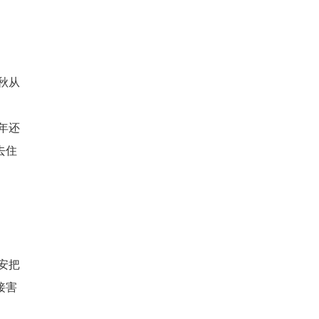
秋从
年还
去住
安把
接害