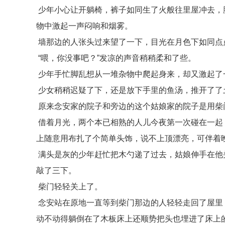
少年小心让开躺椅，裤子如同生了火般往里屋冲去，
物中激起一声闷响和烟雾。
墙那边的人张头过来望了一下，目光在月色下如同点
“喂，你没事吧？”发凉的声音稍稍柔和了些。
少年手忙脚乱想从一堆杂物中爬起身来，却又激起了一
少女稍稍迟疑了下，还是放下手里的鱼汤，推开了了
原来念安家的院子和旁边的这个姑娘家的院子是用柴
借着月光，两个本已相熟的人儿今夜第一次碰在一起
上随意用布扎了个简单头饰，说不上顶漂亮，可伴着
满头是灰的少年赶忙把木勺递了过去，姑娘伸手在他
敲了三下。
柴门轻轻关上了。
念安站在原地一直等到柴门那边的人轻轻走回了屋里
动不动得躺倒在了木板床上还顺势把头也埋进了床上