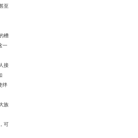
甚至
的槽
这一
人接
如
使绊
大族
，可