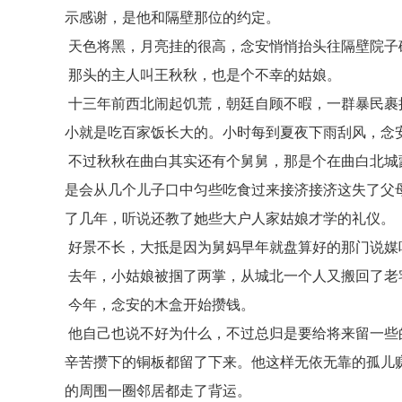
示感谢，是他和隔壁那位的约定。
天色将黑，月亮挂的很高，念安悄悄抬头往隔壁院子
那头的主人叫王秋秋，也是个不幸的姑娘。
十三年前西北闹起饥荒，朝廷自顾不暇，一群暴民裹
小就是吃百家饭长大的。小时每到夏夜下雨刮风，念
不过秋秋在曲白其实还有个舅舅，那是个在曲白北城
是会从几个儿子口中匀些吃食过来接济接济这失了父
了几年，听说还教了她些大户人家姑娘才学的礼仪。
好景不长，大抵是因为舅妈早年就盘算好的那门说媒
去年，小姑娘被掴了两掌，从城北一个人又搬回了老
今年，念安的木盒开始攒钱。
他自己也说不好为什么，不过总归是要给将来留一些
辛苦攒下的铜板都留了下来。他这样无依无靠的孤儿
的周围一圈邻居都走了背运。