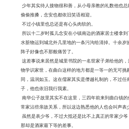
少年其实待人接物很和善，从小母亲教的礼数他也总
偷偷推搡，念安也都依旧笑语相迎。
不过小镇里也总还是有心头肉软的。
所以十二岁时孤儿念安在小镇南边的酒家居士楼拿到
水脏物运到城北外几里地的一条污沟给清掉。十余岁
阵子好像也不那般痛苦了。
这差事说来居然是城里书院的一名世家子弟给他的，
物学识家世，在曲白这样的地方都是一等一的无可挑
同，温润如玉。这在儒家其实是僭越礼制的，不过任
子，他也依旧我行我素。
南华公子故里其实不在这里，三四年前来到曲白镇的
常家沾些亲故关系，所以这边熟悉他的人也会叫声表
虽然是表少爷，不过大抵还是比不上真正的常家少爷
那却是酒家最下等的差事。