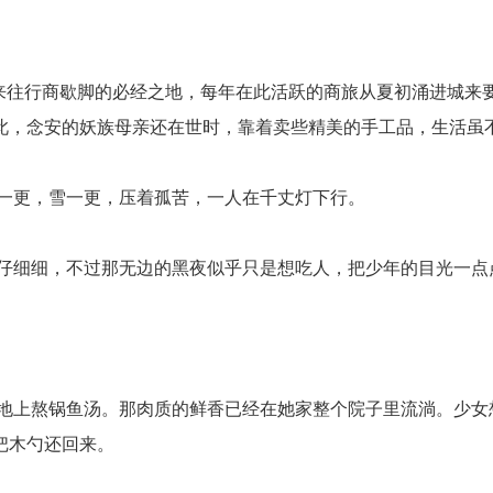
来往行商歇脚的必经之地，每年在此活跃的商旅从夏初涌进城来
此，念安的妖族母亲还在世时，靠着卖些精美的手工品，生活虽
一更，雪一更，压着孤苦，一人在千丈灯下行。
仔细细，不过那无边的黑夜似乎只是想吃人，把少年的目光一点
地上熬锅鱼汤。那肉质的鲜香已经在她家整个院子里流淌。少女
把木勺还回来。