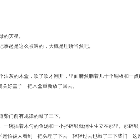
母的灾星。
记事起是这么被叫的，大概是理所当然吧。
个沾灰的木盒，吹了吹才翻开，里面赫然躺着几十个铜板和一点
翼关好盖子，把木盒重新放了回去。
道柴门前有规律的敲了三下。
。一碗插着木勺的鱼汤和一小抔碎银就俏生生立在那里。那碎银
乎是怕被人看到，把头埋了下去，轻轻过去也敲了三下柴门，这