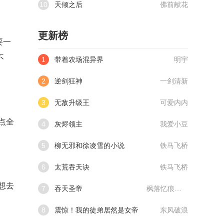
10
天倾之后
佛前献花
更新榜
要一
不
1
带着农场混异界
明宇
2
逆剑狂神
一剑清新
3
无敌升级王
可爱内内
点全
4
灰烬领主
我爱小豆
5
柳无邪和徐凌雪的小说
铁马飞桥
6
太荒吞天诀
铁马飞桥
想去
7
吞天圣帝
枫落忆痕@qimiaoVCllo1
8
震惊！我的徒弟居然是女帝
东风破浪