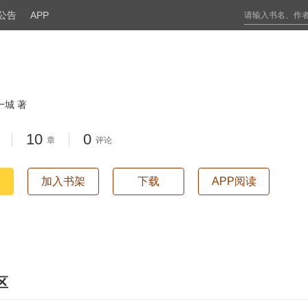
公告
APP
一城 著
10
0
章
评论
加入书架
下载
APP阅读
区