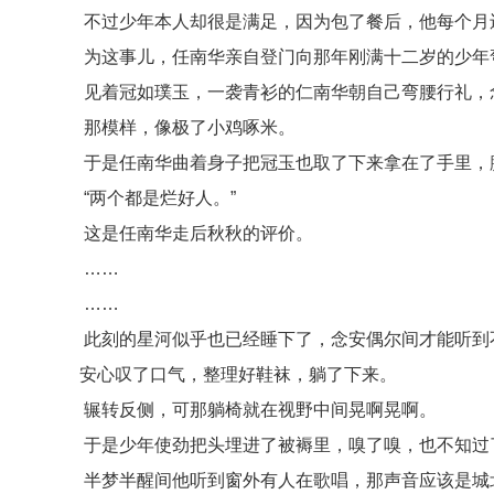
不过少年本人却很是满足，因为包了餐后，他每个月
为这事儿，任南华亲自登门向那年刚满十二岁的少年
见着冠如璞玉，一袭青衫的仁南华朝自己弯腰行礼，
那模样，像极了小鸡啄米。
于是任南华曲着身子把冠玉也取了下来拿在了手里，
“两个都是烂好人。”
这是任南华走后秋秋的评价。
……
……
此刻的星河似乎也已经睡下了，念安偶尔间才能听到
安心叹了口气，整理好鞋袜，躺了下来。
辗转反侧，可那躺椅就在视野中间晃啊晃啊。
于是少年使劲把头埋进了被褥里，嗅了嗅，也不知过
半梦半醒间他听到窗外有人在歌唱，那声音应该是城