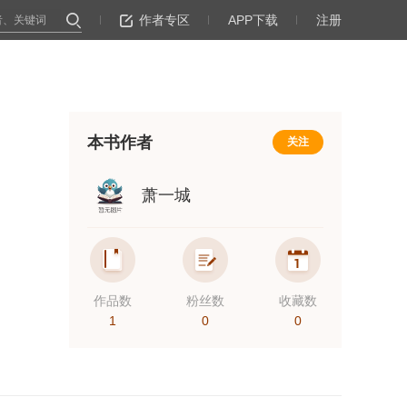
作者专区
APP下载
注册
本书作者
关注
萧一城
作品数
粉丝数
收藏数
1
0
0