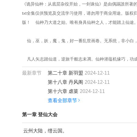
《诡异仙种：从底层杂役开始，一剑诛仙》是由偶踢誰所著
txt全集仅供预览及交流学习使用，请勿用于商业用途。版权
版！    仙种乃大道之始。唯有身具仙种之人，才能踏上仙
    仙，巫，妖，魔，鬼，好一番乱世画卷。无系统，非小
    凡人矢志踏仙道，逆旅千般志未凋。仙种潜蕴机缘巧，功
最新章节
第二十章 新羽盟
2024-12-11
第十八章 丹风阁
2024-12-11
第十六章 虐菜
2024-12-11
查看全部章节
第一章 登仙大会
云州大陆，缙云国。