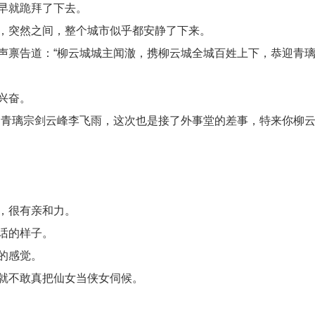
早就跪拜了下去。
，突然之间，整个城市似乎都安静了下来。
声禀告道：“柳云城城主闻澈，携柳云城全城百姓上下，恭迎青
兴奋。
乃青璃宗剑云峰李飞雨，这次也是接了外事堂的差事，特来你柳
，很有亲和力。
话的样子。
的感觉。
就不敢真把仙女当侠女伺候。