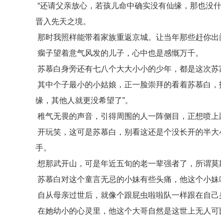
“还请父亲放心，若孩儿命中确实没有仙缘，那也没
晋入先天之境。
那时我照样能带着家族重返京城。让当年那些赶你出
瘸子望着意气风发的儿子，心中也是感慨万千。
苏慕白身旁还有七八个大大小小的少年，都是这次苏
其中个子最小的小姑娘，正一脸崇拜的看着苏慕白，
缘，其他人就更没希望了”。
稚气无畏的声音，引得周围的人一阵侧目，正想喷上
开玩笑，这可是苏慕白，别看这还是个没长开的半大
手。
想那武开山，可是年近五旬的老一辈强者了，所谓莫
苏慕白对这个童言无忌的小妹有些头痛，他这个小妹
自从母亲过世后，就像个跟屁虫啦啦队一样跟在自己
在她幼小的心灵里，他这个大哥自然是这世上无人可