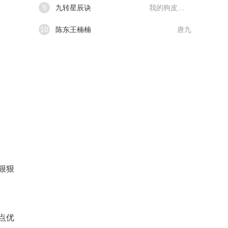
9
九转星辰诀
我的狗皮膏药
10
陈东王楠楠
唐九
狠狠
点优