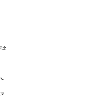
天之
气。
捉摸，