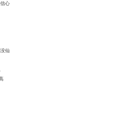
有信心
。
都没仙
。
高