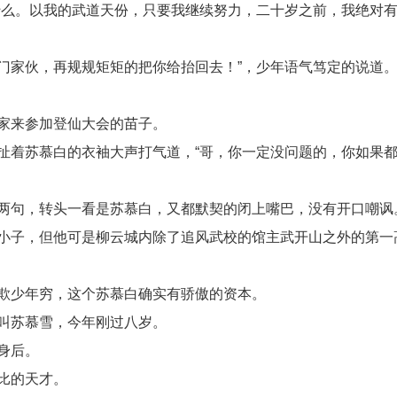
什么。以我的武道天份，只要我继续努力，二十岁之前，我绝对
门家伙，再规规矩矩的把你给抬回去！”，少年语气笃定的说道
家来参加登仙大会的苗子。
扯着苏慕白的衣袖大声打气道，“哥，你一定没问题的，你如果
两句，转头一看是苏慕白，又都默契的闭上嘴巴，没有开口嘲讽
小子，但他可是柳云城内除了追风武校的馆主武开山之外的第一
欺少年穷，这个苏慕白确实有骄傲的资本。
叫苏慕雪，今年刚过八岁。
身后。
比的天才。