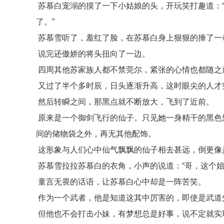
苏慕白宠溺的摸了一下小姑娘的头，开玩笑打趣道：
了。”
苏慕雪听了，羞红了脸，在苏慕白身上狠狠的捶了一拳
说完还傲娇的将头扭向了一边。
四周其他苏家族人都不禁莞尔，紧张的心情也都随之
又过了半个多时辰，日头逐渐升高，这时眼尖的人才
然后转瞬之间，那黑点就不断放大，飞到了近前。
原来是一个御剑飞行的仙子。只见她一身精干的黑色
间的储物袋之外，再无其他配饰。
这形象与人们心中仙气飘飘的仙子相去甚远，倒更像
苏慕雪拉拉苏慕白的衣角，小声的说道：“哥，这个姐
童言无畏的话语，让苏慕白心中却是一阵苦笑。
作为一个武者，他是知道这其中厉害的，即使是武道
但他也不会打击小妹，有梦想总是好事，说不定就实