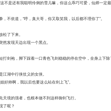
“这不是还有我聪明伶俐的雪儿嘛，你这么乖巧可爱，仙师一定
，不依道，“哼，臭大哥，你又取笑我，以后都不理你了”。
放松了下来。
突然发现天边出现一个黑点。
短打剑袍，脚下踩着一口青色飞剑稳稳的停在空中，全身上下除
是江湖中行侠仗义的女侠。
姐好帅啊，我以后也要这么站在剑上飞”。
先天境的强者，也根本做不到这样御剑飞行。
现了呢？