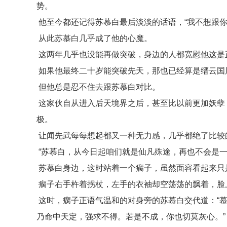
势。
他至今都还记得苏慕白最后淡淡的话语，“我不想跟你
从此苏慕白几乎成了他的心魔。
这两年几乎也没能再做突破，身边的人都宽慰他这是
如果他最终二十岁能突破先天，那也已经算是缙云国
但他总是忍不住去跟苏慕白对比。
这家伙自从进入后天境界之后，甚至比以前更加妖孽
极。
让闻先武每每想起都又一种无力感，几乎都绝了比较
“苏慕白，从今日起咱们就是仙凡殊途，再也不会是一
苏慕白身边，这时站着一个瘸子，虽然面容看起来只
瘸子右手杵着拐杖，左手的衣袖却空荡荡的飘着，脸
这时，瘸子正语气温和的对身旁的苏慕白交代道：“
乃命中天定，强求不得。若是不成，你也切莫灰心。”