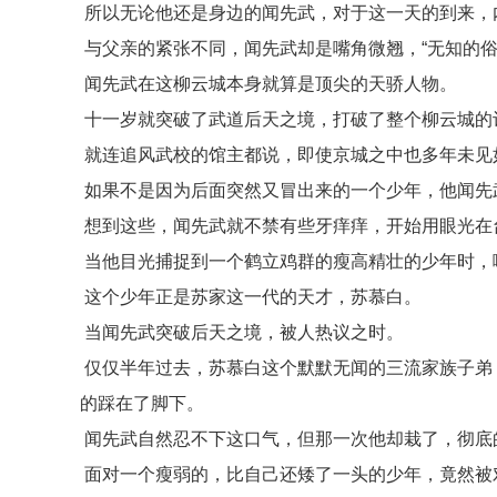
所以无论他还是身边的闻先武，对于这一天的到来，
与父亲的紧张不同，闻先武却是嘴角微翘，“无知的俗
闻先武在这柳云城本身就算是顶尖的天骄人物。
十一岁就突破了武道后天之境，打破了整个柳云城的
就连追风武校的馆主都说，即使京城之中也多年未见
如果不是因为后面突然又冒出来的一个少年，他闻先
想到这些，闻先武就不禁有些牙痒痒，开始用眼光在
当他目光捕捉到一个鹤立鸡群的瘦高精壮的少年时，嘴
这个少年正是苏家这一代的天才，苏慕白。
当闻先武突破后天之境，被人热议之时。
仅仅半年过去，苏慕白这个默默无闻的三流家族子弟
的踩在了脚下。
闻先武自然忍不下这口气，但那一次他却栽了，彻底
面对一个瘦弱的，比自己还矮了一头的少年，竟然被