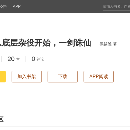
公告
APP
从底层杂役开始，一剑诛仙
偶踢誰 著
20
0
章
评论
加入书架
下载
APP阅读
区