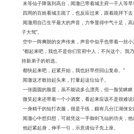
未等仙子降落到高台，闻澈已带着城主府一干人等早
四周的百姓看城主跪了，也反应过来，跟着跪拜下去
闻澈用自己生平最大的声音，力争显得中气十足，高
子大驾”。
空中一阵爽朗的女声传来，声音中似乎也带着一丝小
“都起来吧，我也不是你们官府中人，不兴这个。我
持新弟子的初选。
都快起来吧，赶紧开始，我也好早些回山复命。”
闻澈这才敢抬起头来，打量起这位仙子。
一张圆圆的脸蛋，虽不能说多么漂亮，但一脸笑眯眯
微笑起来还带着一个小酒窝，看起来应该不是很难说
一身精干的短打衣服，很是干练，颇有几分江湖侠女
闻澈心中想归想，可就凭这一手御剑飞仙的功夫，他
他赶紧起身，伸手一引，示意请仙子先上座。