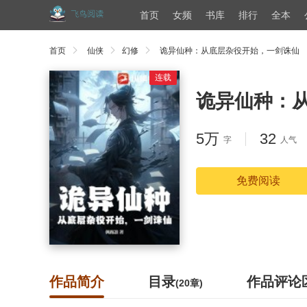
首页
女频
书库
排行
全本
首页
仙侠
幻修
诡异仙种：从底层杂役开始，一剑诛仙
连载
诡异仙种：
5万
32
字
人气
免费阅读
作品简介
目录
作品评论
(20章)