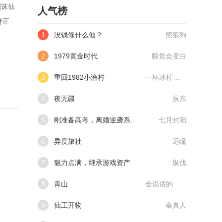
剑诛仙
人气榜
持正
1
没钱修什么仙？
熊狼狗
2
1979黄金时代
睡觉会变白
3
重回1982小渔村
一杯冰柠檬水
4
夜无疆
辰东
5
刚准备高考，离婚逆袭系统来了
七月封阳
6
异度旅社
远瞳
7
魅力点满，继承游戏资产
纵伐
8
青山
会说话的肘子
9
仙工开物
蛊真人