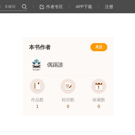
作者专区
APP下载
注册
本书作者
关注
偶踢誰
作品数
粉丝数
收藏数
1
0
0