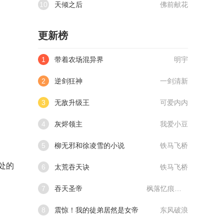
10
天倾之后
佛前献花
更新榜
1
带着农场混异界
明宇
2
逆剑狂神
一剑清新
3
无敌升级王
可爱内内
4
灰烬领主
我爱小豆
5
柳无邪和徐凌雪的小说
铁马飞桥
处的
6
太荒吞天诀
铁马飞桥
7
吞天圣帝
枫落忆痕@qimiaoVCllo1
8
震惊！我的徒弟居然是女帝
东风破浪