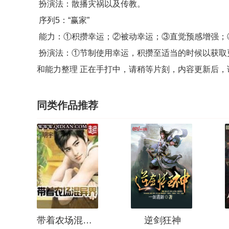
扮演法：散播灾祸以及传教。
序列5：“赢家”
能力：①积攒幸运；②被动幸运；③直觉预感增强；
扮演法：①节制使用幸运，积攒至适当的时候以获取更
和能力整理 正在手打中，请稍等片刻，内容更新后
同类作品推荐
带着农场混异界
逆剑狂神