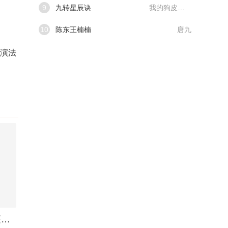
9
九转星辰诀
我的狗皮膏药
10
陈东王楠楠
唐九
扮演法
道君，从蓬莱筑基开始