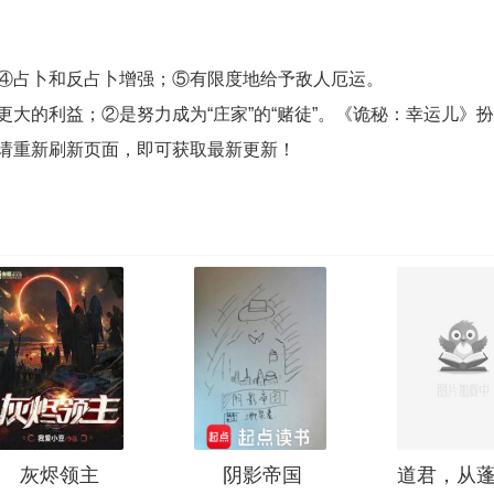
④占卜和反占卜增强；⑤有限度地给予敌人厄运。
大的利益；②是努力成为“庄家”的“赌徒”。《诡秘：幸运儿》
，请重新刷新页面，即可获取最新更新！
灰烬领主
阴影帝国