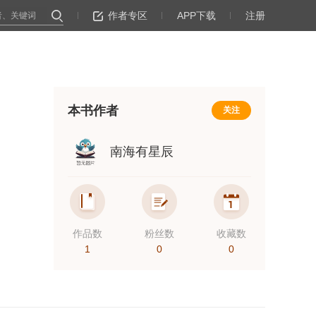
作者专区
APP下载
注册
本书作者
关注
南海有星辰
作品数
粉丝数
收藏数
1
0
0