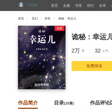
首页
女频
书库
排行
全本
首页
玄幻
异世
诡秘：幸运儿
连载
诡秘：幸运
2万
32
字
人气
免费阅读
作品简介
目录
作品评论
(10章)