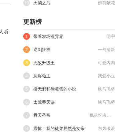
10
天倾之后
佛前献花
更新榜
人听
1
带着农场混异界
明宇
2
逆剑狂神
一剑清新
3
无敌升级王
可爱内内
4
灰烬领主
我爱小豆
5
柳无邪和徐凌雪的小说
铁马飞桥
6
太荒吞天诀
铁马飞桥
7
吞天圣帝
枫落忆痕@qimiaoVCllo1
8
震惊！我的徒弟居然是女帝
东风破浪