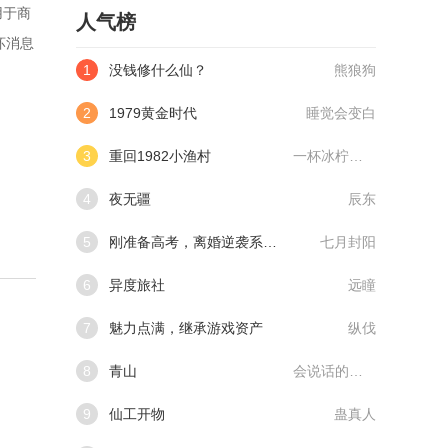
用于商
人气榜
坏消息
1
没钱修什么仙？
熊狼狗
2
1979黄金时代
睡觉会变白
3
重回1982小渔村
一杯冰柠檬水
4
夜无疆
辰东
5
刚准备高考，离婚逆袭系统来了
七月封阳
6
异度旅社
远瞳
7
魅力点满，继承游戏资产
纵伐
8
青山
会说话的肘子
9
仙工开物
蛊真人