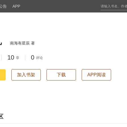
公告
APP
儿
南海有星辰 著
10
0
章
评论
加入书架
下载
APP阅读
区