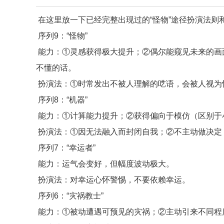
在这里放一下已经完整出现过的“怪物”途径扮演法则
序列9：“怪物”
能力：①灵感获得极大提升；②偶尔能窥见未来的画
不懂的话。
扮演法：①时常发出不被人理解的呓语，会被人视为
序列8：“机器”
能力：①计算能力提升；②获得偏向于模仿（区别于
扮演法：①因无法融入而封闭自我；②不主动做决定
序列7：“幸运者”
能力：运气会变好，但幅度波动极大。
扮演法：对幸运心怀警惕，不要依赖幸运。
序列6：“灾祸教士”
能力：①被动遭遇可预见的灾祸；②主动引来不同程