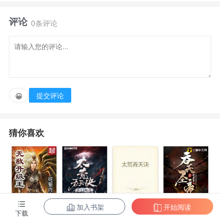
了，就TMD像太监一样下边没了。 过了很久，它出
评论
了重制版。 某人欣喜落狂，会不会出全国大赛，全国
0条评论
大赛会不会不如之前的精彩。 之后他又没了，真T喵
的没了。 于是多了个作者，不好意思井上你骗去的眼
泪拿命偿。 要告诉你湘北有多强，赤木不需要苦等三
年，三井也不在是浪子回头，没了那句话教练我
提交评论
😀
想……，樱木出场震撼全局，宫城也不会受伤住
院。 但是不好意思，冠军还是海南的，因为超级CP
猜你喜欢
流川枫也在海南，因为主角名字叫高头健次郎。 健次
郎：作者快跑啊，我快压不住井上的棺材了。 敲键盘
声某黑化作者：就快好了，顶住。
加入书架
开始阅读
无敌升级王
柳无邪和徐凌
太荒吞天诀
吞天圣帝
下载