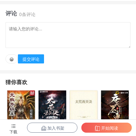
尔开上了扎古，踏上了拯救世界之路。
评论
0条评论
提交评论
😀
猜你喜欢
加入书架
开始阅读
无敌升级王
柳无邪和徐凌
太荒吞天诀
吞天圣帝
下载