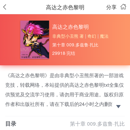
高达之赤色黎明
分享
高达之赤色黎明
非典型小丑熊 著
|
奇幻
|
魔法
第十章 009.多兹鲁·扎比
29918·完结
《高达之赤色黎明》是由非典型小丑熊所著的一部游戏
竞技，转载网络，本站提供的高达之赤色黎明txt全集仅
供预览及交流学习使用，请勿用于商业用途。版权归原
作者和出版社所有，请在下载后的24小时之内删除，如
果喜欢。请支持正版！
目录
战火为何而燃，卫星因何而落宇宙世纪0079年，李
第十章 009.多兹鲁·扎比