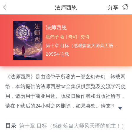
法师西恩
分享
法师西恩
渡鸽子 著
|
奇幻
|
史诗
第十章 目标（感谢炼蛊大师风天语的舵主！）
20554·连载
《法师西恩》是由渡鸽子所著的一部玄幻奇幻，转载网
络，本站提供的法师西恩txt全集仅供预览及交流学习使
用，请勿用于商业用途。版权归原作者和出版社所有，
请在下载后的24小时之内删除，如果喜欢。请支持正
版！ 前方就是永恒的传奇，没有什么是不可抛弃
目录
的……或许吧？可能的毒点与爽点：【黑暗流】【不虐
第十章 目标（感谢炼蛊大师风天语的舵主！）