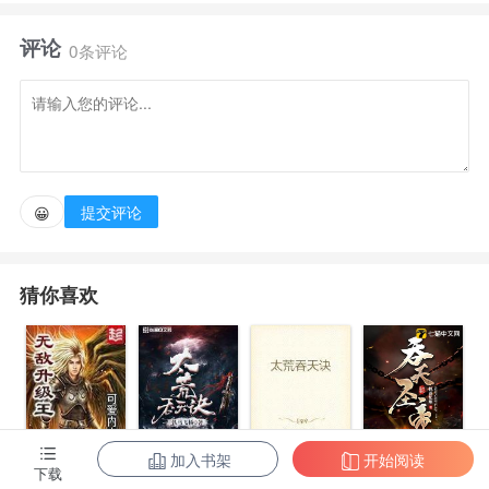
主】【和DND沾了点边】【西幻】【主角不是太监】
评论
【架空物理学】【含部分日常】【个体伟力较高】日更
0条评论
4000+，大纲3万，放心收藏投票投资，会看书评。
提交评论
😀
猜你喜欢
加入书架
开始阅读
无敌升级王
柳无邪和徐凌
太荒吞天诀
吞天圣帝
下载