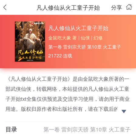
凡人修仙从火工童子开始
分享
凡人修仙从火工童子开始
金鼠吃大象 著
|
仙侠
|
幻修
第一卷 雷剑宗天骄 第10章 火工童子
21722·连载
《凡人修仙从火工童子开始》是由金鼠吃大象所著的一
部武侠仙侠，转载网络，本站提供的凡人修仙从火工童
子开始txt全集仅供预览及交流学习使用，请勿用于商业
用途。版权归原作者和出版社所有，请在下载后的24小
时之内删除，如果喜欢。请支持正版！ 一把断剑，让
目录
九岁的龙飞重生，获得剑圣传承，立志斩妖除魔，护九
第一卷 雷剑宗天骄 第10章 火工童子