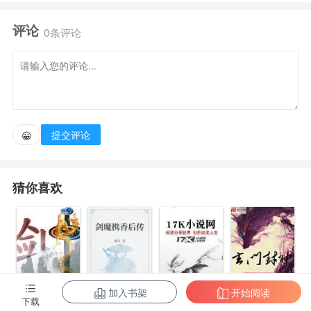
州平安。
评论
0条评论
九十九次的失败，千锤百炼，一飞冲天！战天骄，斗
强豪，诛妖魔，被万里追杀的龙飞，百年后一统三界，
主宰天下！
提交评论
😀
猜你喜欢
加入书架
开始阅读
剑指魔界
剑魔携香后传
玄门封神
下载
神龙诀之九龙