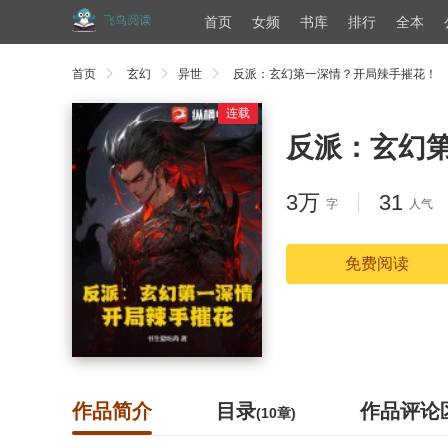
首页
女频
书库
排行
全本
首页
玄幻
异世
反派：玄幻第一深情？开局辣手摧花！
连载
反派：玄幻
3万
31
字
人气
免费阅读
作品简介
目录
作品评论
(10章)