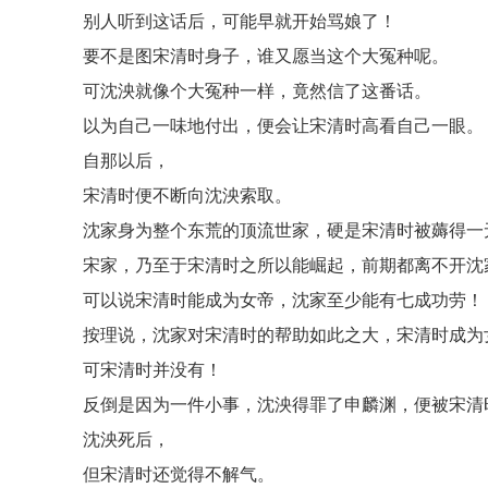
别人听到这话后，可能早就开始骂娘了！
要不是图宋清时身子，谁又愿当这个大冤种呢。
可沈泱就像个大冤种一样，竟然信了这番话。
以为自己一味地付出，便会让宋清时高看自己一眼。
自那以后，
宋清时便不断向沈泱索取。
沈家身为整个东荒的顶流世家，硬是宋清时被薅得一
宋家，乃至于宋清时之所以能崛起，前期都离不开沈
可以说宋清时能成为女帝，沈家至少能有七成功劳！
按理说，沈家对宋清时的帮助如此之大，宋清时成为
可宋清时并没有！
反倒是因为一件小事，沈泱得罪了申麟渊，便被宋清
沈泱死后，
但宋清时还觉得不解气。