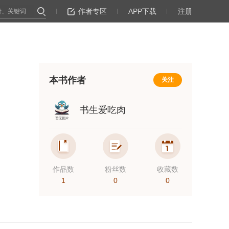
作者专区
APP下载
注册
本书作者
关注
书生爱吃肉
作品数
粉丝数
收藏数
1
0
0