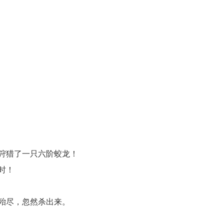
狩猎了一只六阶蛟龙！
时！
殆尽，忽然杀出来。