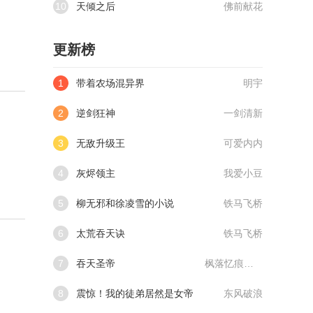
10
天倾之后
佛前献花
更新榜
1
带着农场混异界
明宇
2
逆剑狂神
一剑清新
3
无敌升级王
可爱内内
4
灰烬领主
我爱小豆
5
柳无邪和徐凌雪的小说
铁马飞桥
6
太荒吞天诀
铁马飞桥
7
吞天圣帝
枫落忆痕@qimiaoVCllo1
8
震惊！我的徒弟居然是女帝
东风破浪