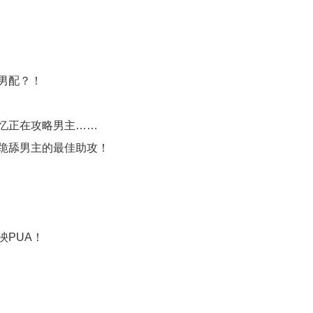
男配？！
忆正在攻略男主……
跪舔男主的最佳助攻！
PUA！