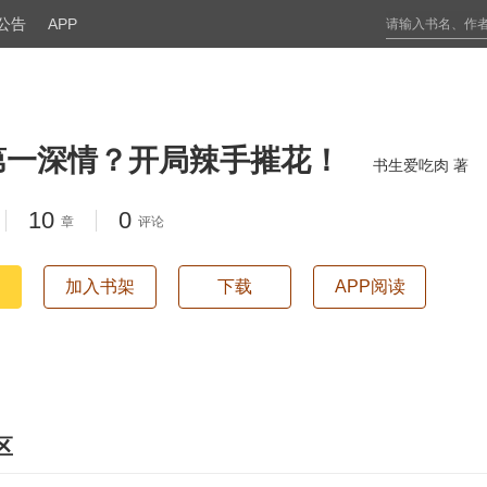
公告
APP
第一深情？开局辣手摧花！
书生爱吃肉 著
10
0
章
评论
加入书架
下载
APP阅读
区