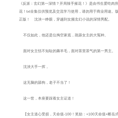
《反派：玄幻第一深情？开局辣手摧花！》是由书生爱吃肉
花！txt全集仅供预览及交流学习使用，请勿用于商业用途。
正版！    沈泱一睁眼，穿越到女频玄幻小说的深情男配。
    不仅如此，他还是位掏空家底，跪舔女主的大冤种。
    面对女主恬不知耻的薅羊毛，面对茶里茶气的第一男主。
    沈泱大手一挥，
    这无脑的舔狗，老子不当了！
    这一世，本座要踩着女主证道！
    【女主道心受损，天命值-100！奖励：+100天命值+断岳