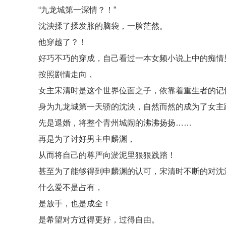
“九龙城第一深情？！”
沈泱揉了揉发胀的脑袋，一脸茫然。
他穿越了？！
好巧不巧的穿成，自己看过一本女频小说上中的痴情
按照剧情走向，
女主宋清时是这个世界位面之子，依靠着重生者的记
身为九龙城第一天骄的沈泱，自然而然的成为了女主
先是退婚，将整个青州城闹的沸沸扬扬……
再是为了讨好男主申麟渊，
从而将自己的尊严向淤泥里狠狠践踏！
甚至为了能够得到申麟渊的认可，宋清时不断的对沈泱
什么爱不是占有，
是放手，也是成全！
是希望对方过得更好，过得自由。