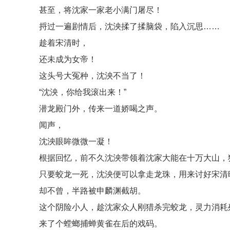
甚至，将沈家一家老小满门屠尽！
捋过一遍剧情后，沈泱揉了揉脑袋，陷入沉思……
趁着宋清时，
还未成为女帝！
这头号大冤种，沈泱不当了！
“沈泱，你给我滚出来！”
潜龙殿门外，传来一道娇喝之声。
闻声，
沈泱眼眸微微一凝！
根据回忆，前不久沈泱带领着沈家大能在十万大山，
只要蛟龙一死，沈泱便可以拿走龙珠，用来讨好宋清
却不曾，半路被申麟渊截胡。
这个阴险小人，趁沈家众人刚猎杀完蛟龙，灵力消耗
来了个螳螂捕蝉黄雀在后的戏码。