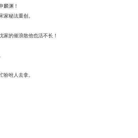
申麟渊！
宋家秘法重创。
沈家的催浪散他也活不长！
。
忙吩咐人去拿。