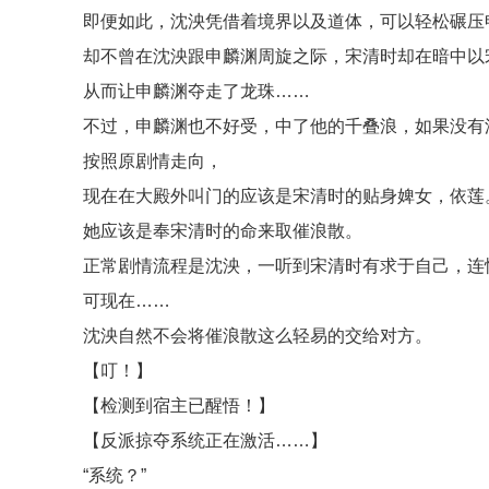
即便如此，沈泱凭借着境界以及道体，可以轻松碾压
却不曾在沈泱跟申麟渊周旋之际，宋清时却在暗中以
从而让申麟渊夺走了龙珠……
不过，申麟渊也不好受，中了他的千叠浪，如果没有
按照原剧情走向，
现在在大殿外叫门的应该是宋清时的贴身婢女，依莲
她应该是奉宋清时的命来取催浪散。
正常剧情流程是沈泱，一听到宋清时有求于自己，连
可现在……
沈泱自然不会将催浪散这么轻易的交给对方。
【叮！】
【检测到宿主已醒悟！】
【反派掠夺系统正在激活……】
“系统？”