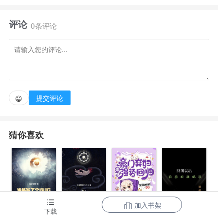
个世界。
评论
0条评论
这时我才知道，原来傅璟行一直都知道我的攻略者身
份。我所做的一切，在他眼里只是一个笑话。
可在我死后，他却后悔了。
提交评论
😀
猜你喜欢
加入书架
下载
当我写了个
诸天：一切从
豪门弃妇带娃