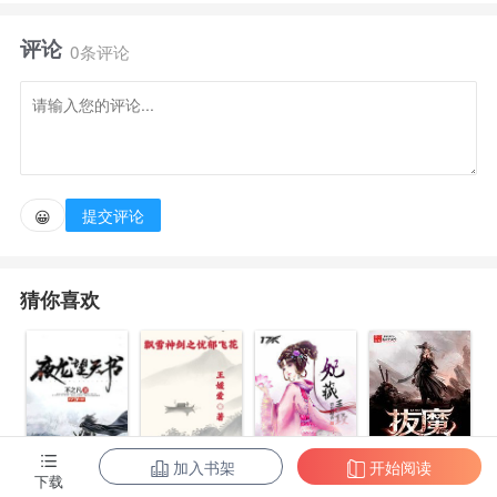
飞升前最后一次转世，成了一个残废又口不能言的奶娃
评论
娃。
0条评论
寒冬腊月出门的刘老头不顾自己食不果腹，把这个冻
的浑身发青的女婴捡回破烂宗门。
提交评论
😀
师兄弟们你扯点布，我讨点食，硬是保住了小可怜的
命。然后众人就发现——不得了了！
猜你喜欢
【这小老头竟然身怀仙髓而不自知？白瞎了这么大年
岁。】【咦，附近有灵气波动？
我算算……哦，附近的清风岭要有灵物现世了。】
加入书架
开始阅读
拔魔
下载
【月师姐被情郎绿还被骗财骗色！
夜龙望天书
飘雪神剑之忧
妃藏手段