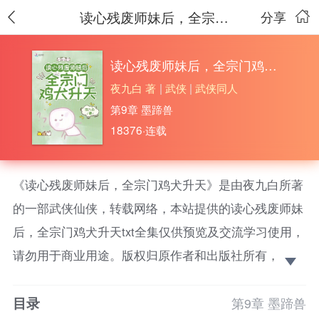
读心残废师妹后，全宗门鸡犬升天
分享
读心残废师妹后，全宗门鸡犬升天
夜九白 著
|
武侠
|
武侠同人
第9章 墨蹄兽
18376·连载
《读心残废师妹后，全宗门鸡犬升天》是由夜九白所著
的一部武侠仙侠，转载网络，本站提供的读心残废师妹
后，全宗门鸡犬升天txt全集仅供预览及交流学习使用，
请勿用于商业用途。版权归原作者和出版社所有，请在
下载后的24小时之内删除，如果喜欢。请支持正
目录
版！ 【全宗读心+团宠+满级大佬+无cp爽文】莫九薇
第9章 墨蹄兽