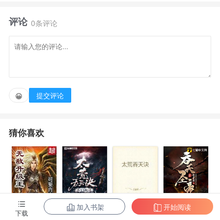
懵逼的看着自己身上发生的状况。 “讲道理，进入到
评论
主神空间我可以理解，但没有队友，没有兑换功能，连
0条评论
主神空间特产黑手表都没有闹哪样啊！”安意看着上方
的发光的大鸡蛋，蛋疼的说道。 “玩家安意，这里是
单机版主神空间。”主神那冰冷不带一丝感情的机械音
响起。 “道理我都懂……”安意点了点头，然后打开个
提交评论
😀
人信息模板，指着虚拟界面：“那为什么我会有装备
栏？装备栏只是个装饰品也就算了……这些个成就栏、
猜你喜欢
首冲奖励、夏日氪金活动都是些什么啊？！你是三流国
产手游吗？” “……叮，最终解释权归主神所有。”主神
用冰冷的机械音回答。 PS：致敬《无限之最终恶
魔》 现实世界是克苏鲁+SCP基金会
加入书架
开始阅读
无敌升级王
柳无邪和徐凌
太荒吞天诀
吞天圣帝
下载