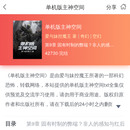
单机版主神空间
分享
单机版主神空间
爱与妹控魔王 著
|
奇幻
|
空幻
第9章 固有时制的弊端？非人的感知与红后
42730·完结
《单机版主神空间》是由爱与妹控魔王所著的一部科幻
恐怖，转载网络，本站提供的单机版主神空间txt全集仅
供预览及交流学习使用，请勿用于商业用途。版权归原
作者和出版社所有，请在下载后的24小时之内删除，如
果喜欢。请支持正版！
目录
在大爆炸发后的下一秒，本应该葬身火海的安意一脸
第9章 固有时制的弊端？非人的感知与红后