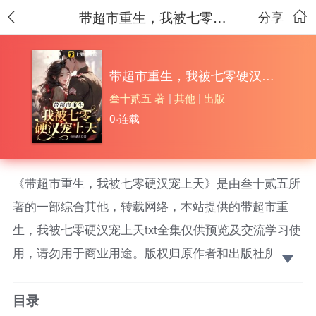
带超市重生，我被七零硬汉宠上天
分享
带超市重生，我被七零硬汉宠上天
叁十贰五 著
|
其他
|
出版
0·连载
《带超市重生，我被七零硬汉宠上天》是由叁十贰五所
著的一部综合其他，转载网络，本站提供的带超市重
生，我被七零硬汉宠上天txt全集仅供预览及交流学习使
用，请勿用于商业用途。版权归原作者和出版社所有，
请在下载后的24小时之内删除，如果喜欢。请支持正
目录
版！ 一时疏忽，南晚意被小人所害，痴傻一生。再睁