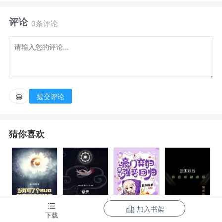
眼，她带着超市系统重生归来，斗小人，报前仇。
评论
0条评论
生活总需要点调味剂，她看，那个八块腹肌肩宽窄腰
的未来科学家就不错。
“温如风，我看上你了。”
提交评论
😀
猜你喜欢
加入书架
当我写了个
诸天：一切从
豪门弃妇带娃
下载