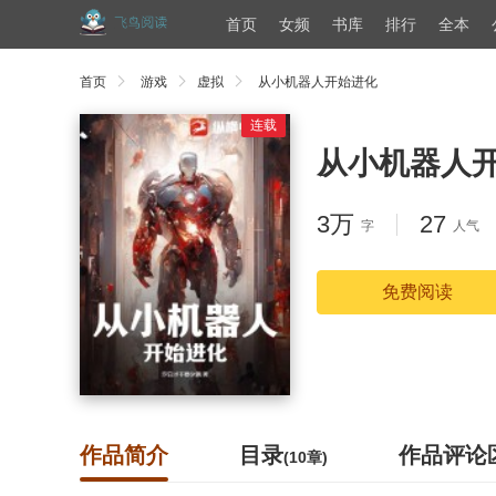
首页
女频
书库
排行
全本
首页
游戏
虚拟
从小机器人开始进化
连载
从小机器人
3万
27
字
人气
免费阅读
作品简介
目录
作品评论
(10章)