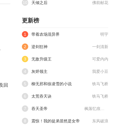
10
天倾之后
佛前献花
更新榜
1
带着农场混异界
明宇
2
逆剑狂神
一剑清新
。
3
无敌升级王
可爱内内
4
灰烬领主
我爱小豆
5
柳无邪和徐凌雪的小说
铁马飞桥
及回
6
太荒吞天诀
铁马飞桥
7
吞天圣帝
枫落忆痕@qimiaoVCllo1
8
震惊！我的徒弟居然是女帝
东风破浪