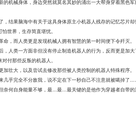
新的机械身体，身边突然就莫名其妙的涌出一大帮身穿着黑色军
了，结果脑海中有关于这具身体原主小机器人残存的记忆芯片却
可怕世界，生存简直堪忧。
革命，而人类更是发现机械人拥有智慧的第一时间便下令歼灭。
后，人类一方面非但没有停止制造机器人的行为，反而更是加大
来对付那些反叛的机器人。
更加壮大，以及尝试去修改那些被人类控制的机器人特殊程序。
来几乎完全不分敌我，说不定在下一秒自己不注意就被噶掉了…
但奈何自身能量不够，最…最…最关键的是他作为穿越者自带的