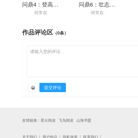
问鼎4：登高望远
问鼎6：壮志凌云
何常在.
何常在.
作品评论区
（0条）
提交评论
😀
友情链接：
星火阅读
飞鸟阅读
山海书盟
关于我们
用户协议
隐私政策
联系我们