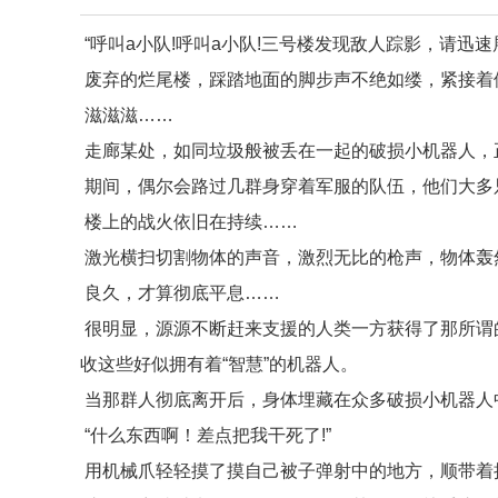
“呼叫a小队!呼叫a小队!三号楼发现敌人踪影，请迅速
废弃的烂尾楼，踩踏地面的脚步声不绝如缕，紧接着便
滋滋滋……
走廊某处，如同垃圾般被丢在一起的破损小机器人，
期间，偶尔会路过几群身穿着军服的队伍，他们大多
楼上的战火依旧在持续……
激光横扫切割物体的声音，激烈无比的枪声，物体轰
良久，才算彻底平息……
很明显，源源不断赶来支援的人类一方获得了那所谓
收这些好似拥有着“智慧”的机器人。
当那群人彻底离开后，身体埋藏在众多破损小机器人
“什么东西啊！差点把我干死了!”
用机械爪轻轻摸了摸自己被子弹射中的地方，顺带着