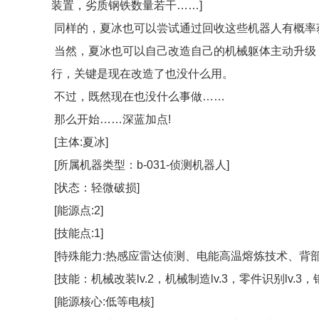
装置，劣质钢铁数量若干……]
同样的，夏冰也可以尝试通过回收这些机器人有概率
当然，夏冰也可以自己改造自己的机械躯体主动升级
行，关键是现在改造了也没什么用。
不过，既然现在也没什么事做……
那么开始……深蓝加点!
[主体:夏冰]
[所属机器类型：b-031-侦测机器人]
[状态：轻微破损]
[能源点:2]
[技能点:1]
[特殊能力:热感应雷达侦测、电能高温熔炼技术、背部
[技能：机械改装lv.2，机械制造lv.3，零件识别lv.3，钢铁
[能源核心:低等电核]