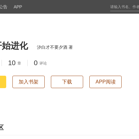
公告
APP
开始进化
汐白才不要夕酒 著
10
0
章
评论
加入书架
下载
APP阅读
区