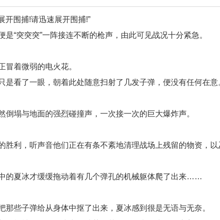
展开围捕!请迅速展开围捕!”
是“突突突”一阵接连不断的枪声，由此可见战况十分紧急。
正冒着微弱的电火花。
只是看了一眼，朝着此处随意扫射了几发子弹，便没有任何在意
然倒塌与地面的强烈碰撞声，一次接一次的巨大爆炸声。
的胜利，听声音他们正在有条不紊地清理战场上残留的物资，以
中的夏冰才缓缓拖动着有几个弹孔的机械躯体爬了出来……
把那些子弹给从身体中抠了出来，夏冰感到很是无语与无奈。