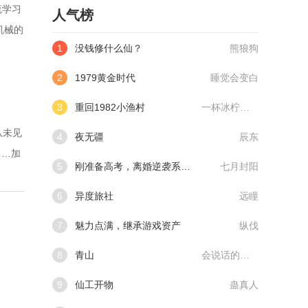
流学习
人气榜
机械的
1
没钱修什么仙？
熊狼狗
2
1979黄金时代
睡觉会变白
3
重回1982小渔村
一杯冰柠檬水
从未见
4
夜无疆
辰东
……加
5
刚准备高考，离婚逆袭系统来了
七月封阳
6
异度旅社
远瞳
7
魅力点满，继承游戏资产
纵伐
8
青山
会说话的肘子
9
仙工开物
蛊真人