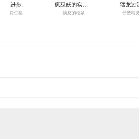
进步.
疯巫妖的实验日志
猛龙过
肖仁福.
愤怒的松鼠
骷髅精