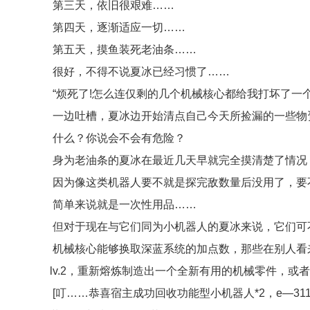
第三天，依旧很艰难……
第四天，逐渐适应一切……
第五天，摸鱼装死老油条……
很好，不得不说夏冰已经习惯了……
“烦死了!怎么连仅剩的几个机械核心都给我打坏了一个
一边吐槽，夏冰边开始清点自己今天所捡漏的一些物
什么？你说会不会有危险？
身为老油条的夏冰在最近几天早就完全摸清楚了情况
因为像这类机器人要不就是探完敌数量后没用了，要
简单来说就是一次性用品……
但对于现在与它们同为小机器人的夏冰来说，它们可
机械核心能够换取深蓝系统的加点数，那些在别人看来
lv.2，重新熔炼制造出一个全新有用的机械零件，
[叮……恭喜宿主成功回收功能型小机器人*2，e—3