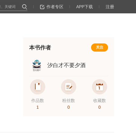
作者专区
APP下载
注册
本书作者
关注
汐白才不要夕酒
作品数
粉丝数
收藏数
1
0
0