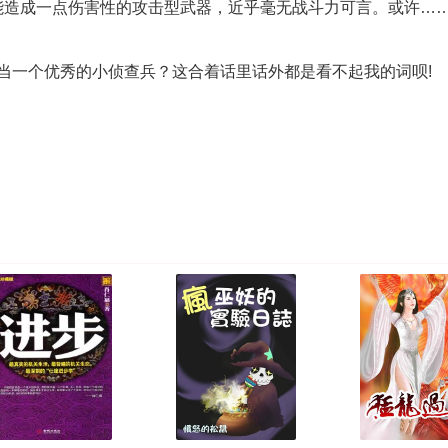
能造成一点伤害性的攻击型武器，近乎毫无战斗力可言。或许…
当一个优秀的小侦查兵？这合着话里话外都是看不起我的词呗!