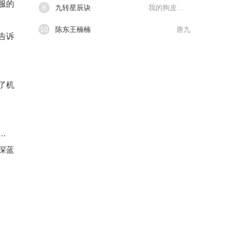
服的
9
九转星辰诀
我的狗皮膏药
10
陈东王楠楠
唐九
告诉
了机
…
深蓝