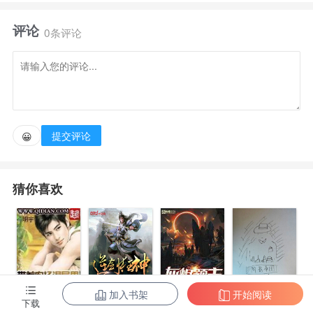
廷抄家。
评论
0条评论
被迫开启流亡奔波之旅。原以为这辈子将蹉跎在此，
却未曾想到意外获得能趋吉避凶的【天命录】。
能够提前卜卦预料吉凶。从此好处不落空，麻烦不沾
提交评论
😀
身，秦冉的人生开启简单模式，淡看旁人惊心动魄云起
云落！
猜你喜欢
加入书架
开始阅读
带着农场混异
逆剑狂神
灰烬领主
阴影帝国
下载