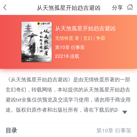
从天煞孤星开始趋吉避凶
分享
从天煞孤星开始趋吉避凶
无情铁蛋 著
|
玄幻
|
争霸
第10章 衍事策
22218·连载
《从天煞孤星开始趋吉避凶》是由无情铁蛋所著的一部
玄幻奇幻，转载网络，本站提供的从天煞孤星开始趋吉
避凶txt全集仅供预览及交流学习使用，请勿用于商业用
途。版权归原作者和出版社所有，请在下载后的24小时
之内删除，如果喜欢。请支持正版！ 秦冉意外穿越到
目录
仙侠世界，本是权倾朝野的世家开局，却未想到竟被朝
第10章 衍事策