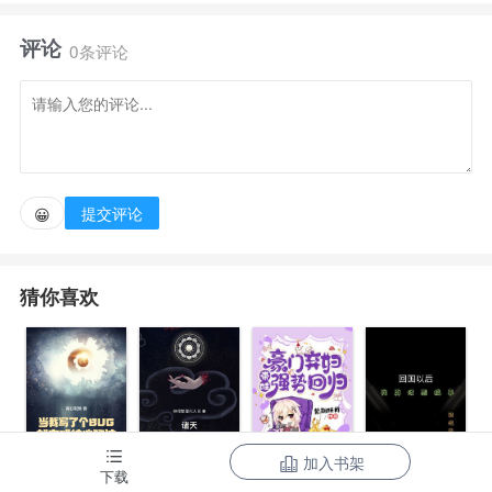
血腥残暴
评论
0条评论
提交评论
😀
猜你喜欢
加入书架
当我写了个
诸天：一切从
豪门弃妇带娃
下载