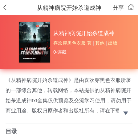
从精神病院开始杀道成神
分享
从精神病院开始杀道成神
喜欢穿黑色衣服 著
|
其他
|
出版
0·连载
《从精神病院开始杀道成神》是由喜欢穿黑色衣服所著
的一部综合其他，转载网络，本站提供的从精神病院开
始杀道成神txt全集仅供预览及交流学习使用，请勿用于
商业用途。版权归原作者和出版社所有，请在下载后的
24小时之内删除，如果喜欢。请支持正版！ 入眼所见
目录
的世界狰狞怪异耳边传来的嘶吼恶毒刺耳我所做的行为