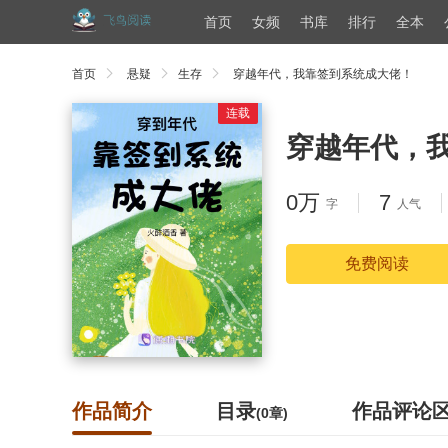
首页
女频
书库
排行
全本
首页
悬疑
生存
穿越年代，我靠签到系统成大佬！
连载
穿越年代，
0万
7
字
人气
免费阅读
作品简介
目录
作品评论
(0章)