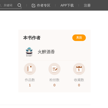
作者专区
APP下载
注册
本书作者
关注
火醉酒香
作品数
粉丝数
收藏数
1
0
0