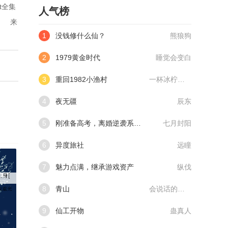
t全集
人气榜
  来
1
没钱修什么仙？
熊狼狗
2
1979黄金时代
睡觉会变白
3
重回1982小渔村
一杯冰柠檬水
4
夜无疆
辰东
5
刚准备高考，离婚逆袭系统来了
七月封阳
6
异度旅社
远瞳
7
魅力点满，继承游戏资产
纵伐
8
青山
会说话的肘子
9
仙工开物
蛊真人