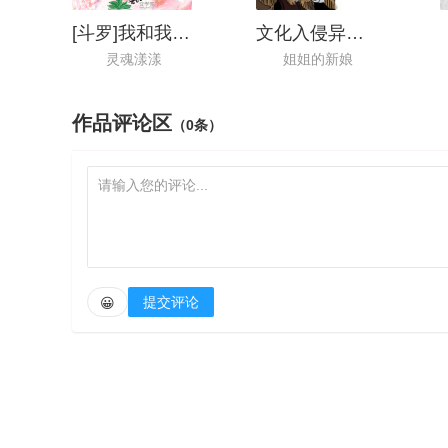
[斗罗]我和我哥影坛在逃
文化入侵异世界
灵魂漾漾
姐姐的新娘
作品评论区
（0条）
提交评论
😀