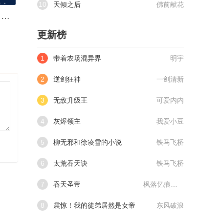
10
天倾之后
佛前献花
人在星际，请神上身[华夏神话]
更新榜
1
带着农场混异界
明宇
2
逆剑狂神
一剑清新
3
无敌升级王
可爱内内
4
灰烬领主
我爱小豆
5
柳无邪和徐凌雪的小说
铁马飞桥
6
太荒吞天诀
铁马飞桥
7
吞天圣帝
枫落忆痕@qimiaoVCllo1
8
震惊！我的徒弟居然是女帝
东风破浪