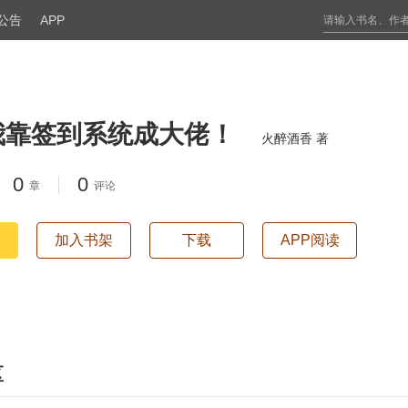
公告
APP
我靠签到系统成大佬！
火醉酒香 著
0
0
章
评论
加入书架
下载
APP阅读
区