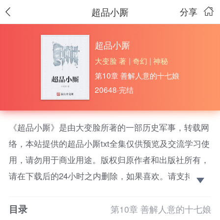
超品小厮
分享
超品小厮
大变脸 著
|
奇幻
|
神秘
第10章 善解人意的十七娘
20648·完结
《超品小厮》是由大变脸所著的一部历史军事，转载网
络，本站提供的超品小厮txt全集仅供预览及交流学习使
用，请勿用于商业用途。版权归原作者和出版社所有，
请在下载后的24小时之内删除，如果喜欢。请支持正
版！
目录
青柳依依楼上楼，画舫亭阁好个秋。春风迷醉纸金
第10章 善解人意的十七娘