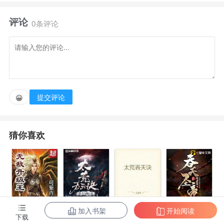
马，玉臂朱唇美人愁。 穿越大商，居然成了春芳楼的
评论
一名打杂小厮，没有爹却有十七个花枝招展当清倌人的
0条评论
小娘......作为楼里唯一的一个男人，张毅累，并快乐
着。 可是有一天，当十七娘来了大姨妈，一切都变
了.....
提交评论
😀
猜你喜欢
加入书架
开始阅读
无敌升级王
柳无邪和徐凌
太荒吞天诀
吞天圣帝
下载