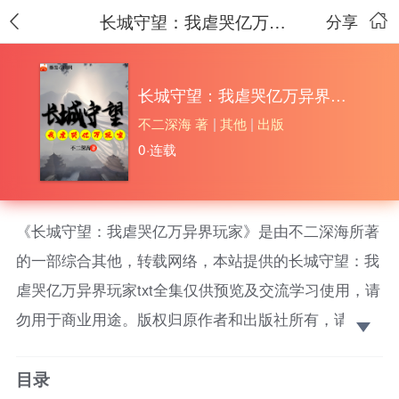
长城守望：我虐哭亿万异界玩家
分享
长城守望：我虐哭亿万异界玩家
不二深海 著
|
其他
|
出版
0·连载
《长城守望：我虐哭亿万异界玩家》是由不二深海所著
的一部综合其他，转载网络，本站提供的长城守望：我
虐哭亿万异界玩家txt全集仅供预览及交流学习使用，请
勿用于商业用途。版权归原作者和出版社所有，请在下
载后的24小时之内删除，如果喜欢。请支持正
目录
版！ 【第四天灾+玩家入侵+国运+爽文+无敌+无女