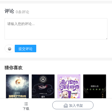
主】第四天灾降临，全民幻域时代开启。
评论
0条评论
灯塔国的『怒海狂涛』，毛熊国的『凛冬将至』，日
落国的『雾都诡影』，高卢国的『铁塔犹在』，被称为
四大最强的国运幻域。
提交评论
😀
同为五大国之一的种花家，却因为异界玩家的针对而一
猜你喜欢
直没有完成国运幻域。
当方默成为幻域建造师那天起，一切都变了。
主线【长城守望】：长城在，华夏就在！
加入书架
当我写了个
诸天：一切从
豪门弃妇带娃
下载