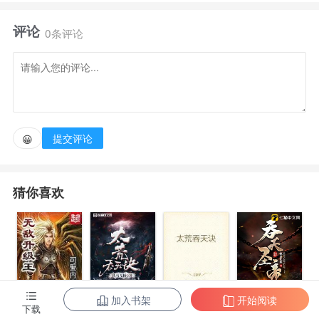
为重拾修行路，修魔功，练剑道。
评论
0条评论
吞万千众修之血气，化自身血气本源，续经脉，补丹
田。
修剑法，悟剑意，炼剑体，参剑道，凝剑域，结剑
提交评论
😀
胆，养剑心，成剑魂剑魄。
猜你喜欢
至此…
手握三尺青锋剑，天下何人不能杀！
剑气纵横三......万里，一剑光寒十九洲！【展开】
加入书架
开始阅读
无敌升级王
柳无邪和徐凌
太荒吞天诀
吞天圣帝
下载
【收起】