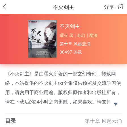
不灭剑主
分享
不灭剑主
曜火 著
|
奇幻
|
魔法
第十章 风起云涌
30497·连载
《不灭剑主》是由曜火所著的一部玄幻奇幻，转载网
络，本站提供的不灭剑主txt全集仅供预览及交流学习使
用，请勿用于商业用途。版权归原作者和出版社所有，
请在下载后的24小时之内删除，如果喜欢。请支持正
版！ 少年杨君归，惨遭背叛，经脉俱断，丹田破碎。
目录
第十章 风起云涌