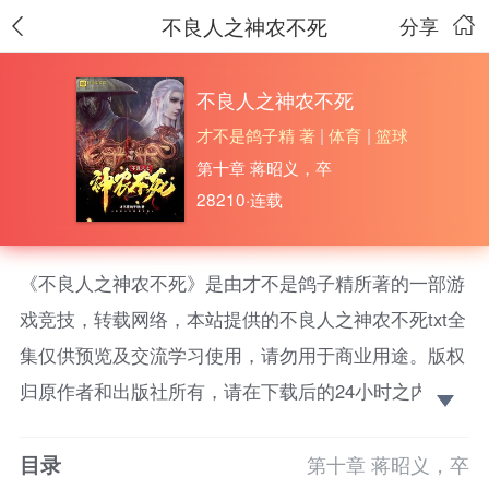
不良人之神农不死
分享
不良人之神农不死
才不是鸽子精 著
|
体育
|
篮球
第十章 蒋昭义，卒
28210·连载
《不良人之神农不死》是由才不是鸽子精所著的一部游
戏竞技，转载网络，本站提供的不良人之神农不死txt全
集仅供预览及交流学习使用，请勿用于商业用途。版权
归原作者和出版社所有，请在下载后的24小时之内删
除，如果喜欢。请支持正版！ 我叫姜云卿，我莫名其
目录
妙的就来到了唐末战乱年代，我有一个师父叫阳叔子，
第十章 蒋昭义，卒