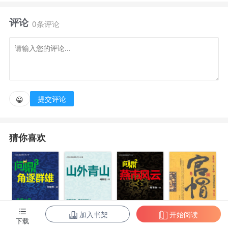
后来又有一个师弟和师妹，叫李星云和陆林轩。
评论
0条评论
师父很抠，只教我医术，不教我武功，但我并不气
馁，因为我的体质很特殊，吃药就能增长内力，毒药更
佳。
提交评论
😀
忽然有一天，我进山采药时，不小心跌落悬崖，习得
神功——神农诀，现在吃药涨内力涨的更快了，然而我
猜你喜欢
的传奇一生，才刚刚开始……书友群∶792064682
加入书架
开始阅读
下载
问鼎3：角逐群
问鼎7：山外青
问鼎2：燕市风
官帽