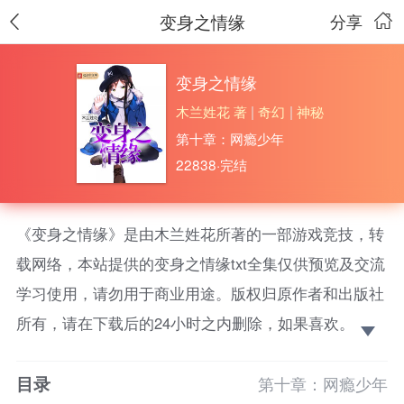
变身之情缘
分享
变身之情缘
木兰姓花 著
|
奇幻
|
神秘
第十章：网瘾少年
22838·完结
《变身之情缘》是由木兰姓花所著的一部游戏竞技，转
载网络，本站提供的变身之情缘txt全集仅供预览及交流
学习使用，请勿用于商业用途。版权归原作者和出版社
所有，请在下载后的24小时之内删除，如果喜欢。请支
持正版！
目录
做为一个变身穿越者，并且生活在深渊模式中，某人
第十章：网瘾少年