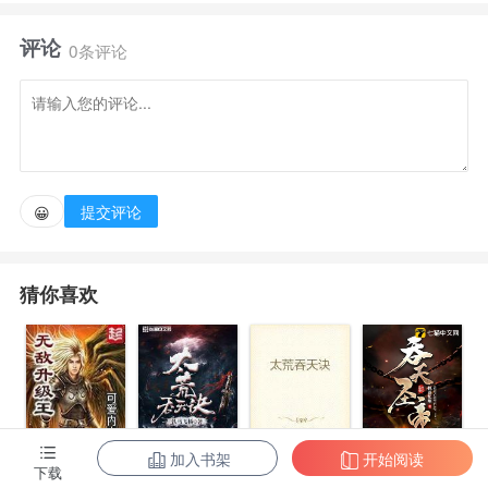
表示她的良心已经喂狗了，她的心是黑的......大概她就
评论
是个黑心少女吧！
0条评论
提交评论
😀
猜你喜欢
加入书架
开始阅读
无敌升级王
柳无邪和徐凌
太荒吞天诀
吞天圣帝
下载