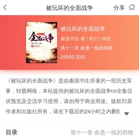
被玩坏的全面战争
分享
被玩坏的全面战争
秦国书生 著
|
奇幻
|
神史
第十一章 命悬一线的韩铁
28593·完结
《被玩坏的全面战争》是由秦国书生所著的一部历史军
事，转载网络，本站提供的被玩坏的全面战争txt全集仅
供预览及交流学习使用，请勿用于商业用途。版权归原
作者和出版社所有，请在下载后的24小时之内删除，如
果喜欢。请支持正版！
目录
明朝末年，流寇四起，鞑虏寇边，曾经的强大帝国已
第十一章 命悬一线的韩铁