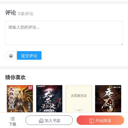
到了崩溃的边缘，一个来自三百多年后的灵魂，来到了
评论
这个世界，穿越到了一名难民的身上，小川看着自己面
0条评论
前的全面战争系统笑了。 “满洲重步满万不可敌?来我
的九星黄巾军教你做人” “孔有德火器犀利？神龙火铳
放一波” “蒙古铁骑横行天下？龙骧骑兵送他们回
家”qq群561552813喜欢玩全战的来吧
提交评论
😀
猜你喜欢
加入书架
开始阅读
无敌升级王
柳无邪和徐凌
太荒吞天诀
吞天圣帝
下载