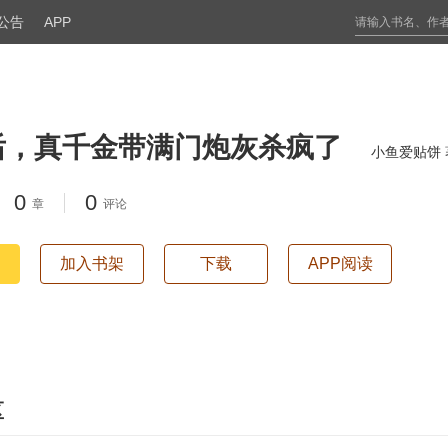
公告
APP
了
后，真千金带满门炮灰杀疯了
小鱼爱贴饼 
0
0
章
评论
加入书架
下载
APP阅读
区