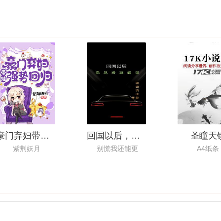
豪门弃妇带娃强势回归
回国以后，我真没想搞事
圣瞳天
紫荆妖月
别慌我还能更
A4纸条