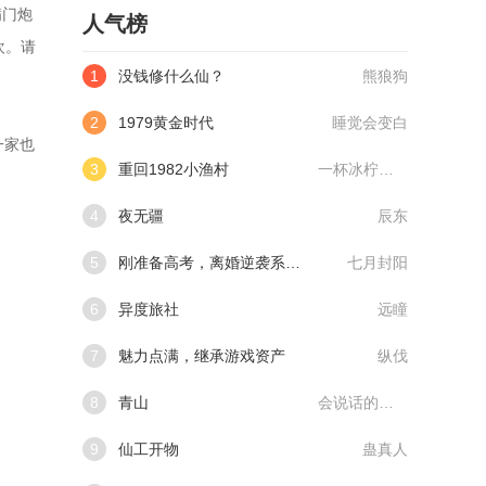
满门炮
人气榜
欢。请
1
没钱修什么仙？
熊狼狗
2
1979黄金时代
睡觉会变白
一家也
3
重回1982小渔村
一杯冰柠檬水
4
夜无疆
辰东
5
刚准备高考，离婚逆袭系统来了
七月封阳
6
异度旅社
远瞳
7
魅力点满，继承游戏资产
纵伐
8
青山
会说话的肘子
9
仙工开物
蛊真人