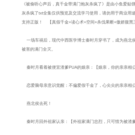
《被偷听心声后，真千金带满门炮灰杀疯了》是由小鱼爱贴
灰杀疯了txt全集仅供预览及交流学习使用，请勿用于商业用
支持正版！    【真假千金+读心术+空间+杀伐果断+傲娇腹黑
    一场车祸后，现代中西医学博士秦时月穿书了，成为燕
被害的满门全灭。
    秦时月看着被便宜渣爹PUA的娘亲：【娘亲，你的亲亲
    恋爱脑母亲意识觉醒：不偏爱假千金了，心尖尖的亲亲相
    燕北侯去死！
    秦时月回外祖家认亲：【外祖家满门忠烈，只可惜为被