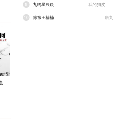
9
九转星辰诀
我的狗皮膏药
10
陈东王楠楠
唐九
镜