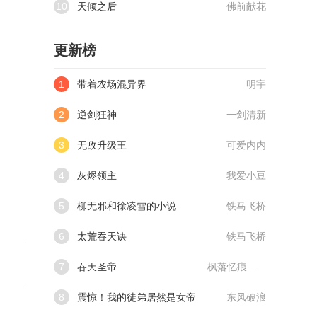
10
天倾之后
佛前献花
更新榜
1
带着农场混异界
明宇
2
逆剑狂神
一剑清新
3
无敌升级王
可爱内内
4
灰烬领主
我爱小豆
5
柳无邪和徐凌雪的小说
铁马飞桥
6
太荒吞天诀
铁马飞桥
7
吞天圣帝
枫落忆痕@qimiaoVCllo1
8
震惊！我的徒弟居然是女帝
东风破浪