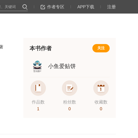
作者专区
APP下载
注册
著
本书作者
关注
小鱼爱贴饼
作品数
粉丝数
收藏数
1
0
0