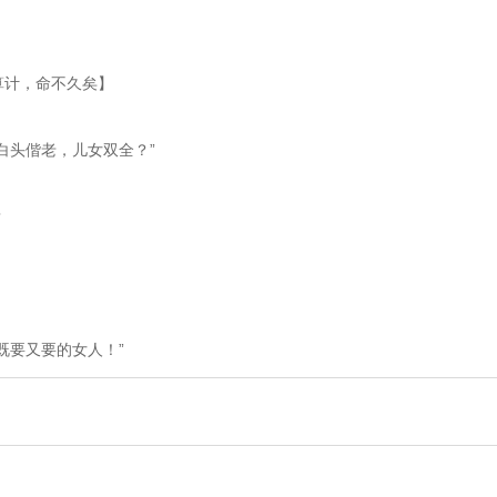
算计，命不久矣】
王白头偕老，儿女双全？”
？
既要又要的女人！”