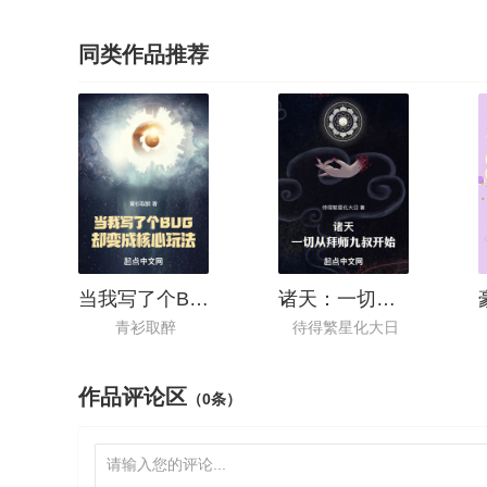
同类作品推荐
当我写了个BUG却变成核心玩法
诸天：一切从拜师九叔开始！
青衫取醉
待得繁星化大日
作品评论区
（0条）