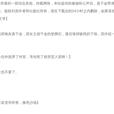
饼所著的一部综合其他，转载网络，本站提供的被偷听心声后，真千金带
途。版权归原作者和出版社所有，请在下载后的24小时之内删除，如果喜
王爷】
北侯府炮灰真千金，原女主假千金的垫脚石，最后落得惨死的下场，其外祖
相公在外面养了外室，等你死了就登堂入室呐！】
公也不要了。
渣爹及党羽所害，惨死沙场】