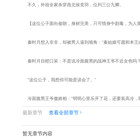
    不久，外祖全家杀穿燕北侯党羽，位列三公九卿。
    【这位公子面向俊朗，身材完美，只可惜身中剧毒，为人
    秦时月想入非非，却被男人逼到墙角：“秦姑娘可愿和本
    秦时月目瞪口呆：不是说冷面腹黑的战神王爷不近女色吗
    “这位公子，我想你可能是误会了。”
    冷面腹黑王爷傲娇相：“明明心里乐开了花，还要装高冷，
最新章节
查看全部章节
暂无章节内容