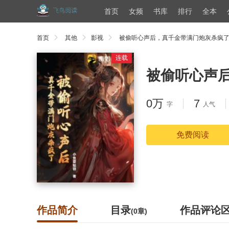
首页
女频
书库
排行
全本
首页
其他
影视
被偷听心声后，真千金带满门炮灰杀疯
连载
被偷听心声
0万
7
字
人气
免费阅读
作品简介
目录
作品评论
(0章)