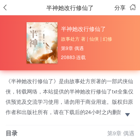
半神她改行修仙了
分享
半神她改行修仙了
故事处方 著
|
仙侠
|
幻修
第9章 偶遇
20883·连载
《半神她改行修仙了》是由故事处方所著的一部武侠仙
侠，转载网络，本站提供的半神她改行修仙了txt全集仅
供预览及交流学习使用，请勿用于商业用途。版权归原
作者和出版社所有，请在下载后的24小时之内删除，如
果喜欢。请支持正版！ 神族已涅，仙道盛行，地球人
目录
只会勤奋地锻炼身体。也是这一年，艾雨找到了四十亿
第9章 偶遇