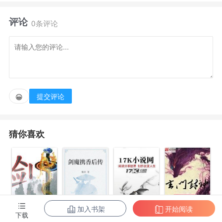
年前丢失的眼珠子。
评论
0条评论
天地法则尽收眼底，道法万千无出其右。神瞳想在她
的眼眶寻个住处，艾雨想借它的本事走上仙路。
做记者，她本本分分，上镜从不化妆。做警察，她亦
提交评论
😀
正亦邪，抓人不用开抢。
猜你喜欢
做神棍，她挑三拣四，实则暗渡陈仓。多年后艾雨修
炼有成踏足仙域，才惊觉自己是世间唯一的半神之体，
啃一口就能得长生的那种……
加入书架
开始阅读
剑指魔界
剑魔携香后传
玄门封神
下载
神龙诀之九龙