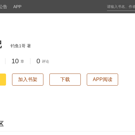
公告
APP
记
钓鱼1哥 著
10
0
章
评论
加入书架
下载
APP阅读
区