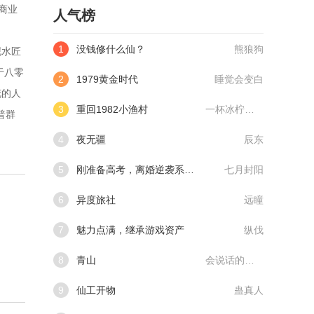
商业
人气榜
1
没钱修什么仙？
熊狼狗
泥水匠
于八零
2
1979黄金时代
睡觉会变白
花的人
3
重回1982小渔村
一杯冰柠檬水
普群
4
夜无疆
辰东
5
刚准备高考，离婚逆袭系统来了
七月封阳
6
异度旅社
远瞳
7
魅力点满，继承游戏资产
纵伐
8
青山
会说话的肘子
9
仙工开物
蛊真人