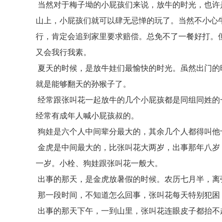
当然对于梅子坳的小屁孩们来说，放牛的时光，也许
山上，小屁孩们就可以肆无忌惮的玩了。当然不小心
行，肯定会追到家里要求赔偿。总免不了一餐好打。
又会我行我素。
夏天的时候，是放牛娃们最愉快的时光。虽然出门的
就是能够翻天的孙猴子了。
经常跟张叫花一起放牛的几个小屁孩都是同组同姓的
经常有成年人喊小屁孩叔的。
狗娃是六个人中间辈分最大的，其余几个人都得叫他
金虎是中间最大的，比张叫花大两岁，出事那年八岁
一岁。小栓、狗娃跟张叫花一般大。
出事的那天，是金虎放暑假的时候。农历七月半，离
那一段时间，不知道怎么回事，张叫花每天特别犯困
出事的那天下午，一到山里，张叫花连眼皮子都抬不