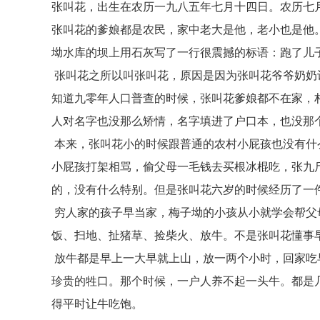
张叫花，出生在农历一九八五年七月十四日。农历七
张叫花的爹娘都是农民，家中老大是他，老小也是他
坳水库的坝上用石灰写了一行很震撼的标语：跑了儿
张叫花之所以叫张叫花，原因是因为张叫花爷爷奶奶认
知道九零年人口普查的时候，张叫花爹娘都不在家，
人对名字也没那么矫情，名字填进了户口本，也没那
本来，张叫花小的时候跟普通的农村小屁孩也没有什
小屁孩打架相骂，偷父母一毛钱去买根冰棍吃，张九
的，没有什么特别。但是张叫花六岁的时候经历了一
穷人家的孩子早当家，梅子坳的小孩从小就学会帮父
饭、扫地、扯猪草、捡柴火、放牛。不是张叫花懂事
放牛都是早上一大早就上山，放一两个小时，回家吃
珍贵的牲口。那个时候，一户人养不起一头牛。都是
得平时让牛吃饱。