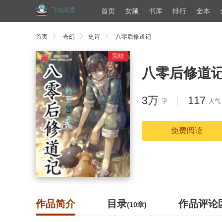
首页
女频
书库
排行
全本
首页
奇幻
史诗
八零后修道记
完结
八零后修道
3万
117
字
人气
免费阅读
作品简介
目录
作品评论
(10章)