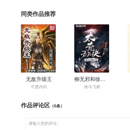
同类作品推荐
无敌升级王
柳无邪和徐凌雪的小说
可爱内内
铁马飞桥
作品评论区
（0条）