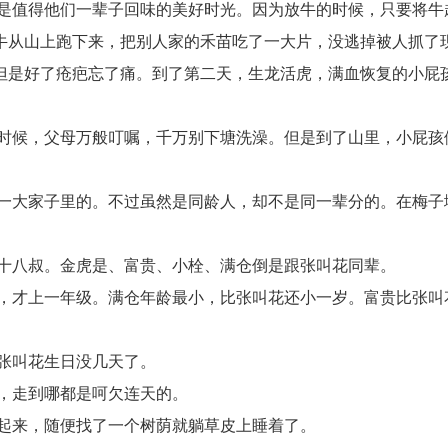
是值得他们一辈子回味的美好时光。因为放牛的时候，只要将牛
牛从山上跑下来，把别人家的禾苗吃了一大片，没逃掉被人抓了
但是好了疮疤忘了痛。到了第二天，生龙活虎，满血恢复的小屁
时候，父母万般叮嘱，千万别下塘洗澡。但是到了山里，小屁孩
一大家子里的。不过虽然是同龄人，却不是同一辈分的。在梅子
十八叔。金虎是、富贵、小栓、满仓倒是跟张叫花同辈。
，才上一年级。满仓年龄最小，比张叫花还小一岁。富贵比张叫
张叫花生日没几天了。
，走到哪都是呵欠连天的。
起来，随便找了一个树荫就躺草皮上睡着了。