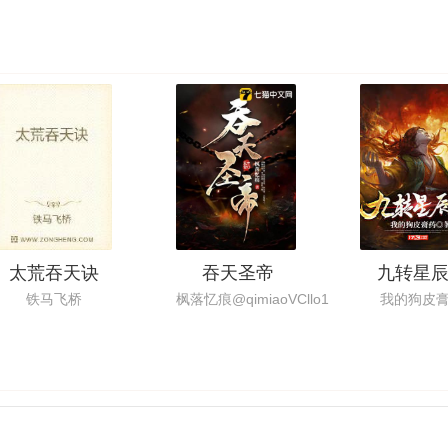
太荒吞天诀
吞天圣帝
九转星
铁马飞桥
枫落忆痕@qimiaoVCllo1
我的狗皮