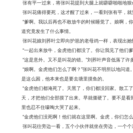
张有平一过来，将张叫花提到大腿上就噼噼啪啪地狠
张叫花痛得要死，这才醒了过来，一看到张有平，就
“爹啊。我以后再也不敢放牛的时候睡觉了。娘啊，你
道究竟发生了什么事情。
张叫花娘刘荞叶立即向护崽的老母鸡一样，表现出她惊
“一起出来放牛，金虎他们都没了。你让我见了他们爹
“这是意外。又不是叫花的错。”刘荞叶声音低落了许
“娘啊。金虎他们怎么了啊？”张叫花不明所以地问道
是这么困，他本来也是要去塘里摸鱼的。
“金虎他们都淹死了。天黑了，你们都没回家。散工
天，才把他们全部摸了出来。早就僵硬了。要不是看
里也忍不住嚎啕大哭了起来。
“金虎他们没死啊！他们就在这里啊。金虎，你们怎么
张叫花往旁边一看，五个小伙伴就坐在旁边，一个个