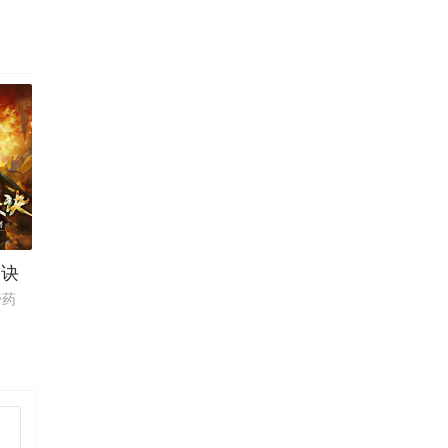
辰诀
膏药