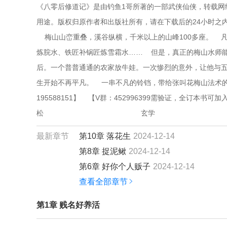
《八零后修道记》是由钓鱼1哥所著的一部武侠仙侠，转载网
用途。版权归原作者和出版社所有，请在下载后的24小时之
    梅山山峦重叠，溪谷纵横，千米以上的山峰100多座。
炼脘水、铁匠补锅匠炼雪霜水……    但是，真正的梅山水师
后。一个普普通通的农家放牛娃。一次惨烈的意外，让他与
生开始不再平凡。    一串不凡的铃铛，带给张叫花梅山法术的
195588151】    【V群：452996399需验证，全订本书可加入】    作者自定义标签: 
松                                                玄学                                
最新章节
第10章 落花生
2024-12-14
第8章 捉泥鳅
2024-12-14
第6章 好你个人贩子
2024-12-14
查看全部章节
第1章 贱名好养活