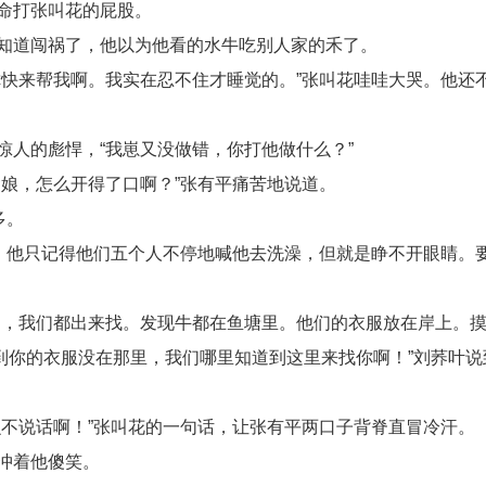
命打张叫花的屁股。
知道闯祸了，他以为他看的水牛吃别人家的禾了。
快来帮我啊。我实在忍不住才睡觉的。”张叫花哇哇大哭。他还
人的彪悍，“我崽又没做错，你打他做什么？”
娘，怎么开得了口啊？”张有平痛苦地说道。
多。
。他只记得他们五个人不停地喊他去洗澡，但就是睁不开眼睛。
了，我们都出来找。发现牛都在鱼塘里。他们的衣服放在岸上。
到你的衣服没在那里，我们哪里知道到这里来找你啊！”刘荞叶说
不说话啊！”张叫花的一句话，让张有平两口子背脊直冒冷汗。
冲着他傻笑。