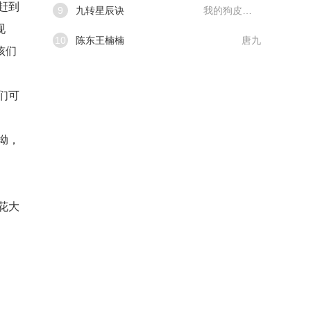
赶到
9
九转星辰诀
我的狗皮膏药
现
10
陈东王楠楠
唐九
孩们
们可
坳，
花大