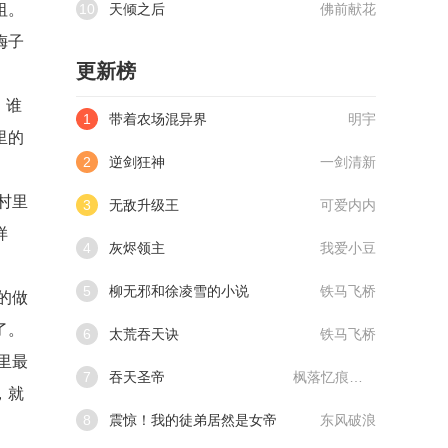
祖。
10
天倾之后
佛前献花
梅子
更新榜
。谁
1
带着农场混异界
明宇
里的
2
逆剑狂神
一剑清新
村里
3
无敌升级王
可爱内内
样
4
灰烬领主
我爱小豆
5
柳无邪和徐凌雪的小说
铁马飞桥
的做
了。
6
太荒吞天诀
铁马飞桥
里最
7
吞天圣帝
枫落忆痕@qimiaoVCllo1
，就
8
震惊！我的徒弟居然是女帝
东风破浪