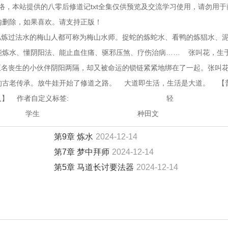
络，本站提供的八零后修道记txt全集仅供预览及交流学习使用，请勿用于
内删除，如果喜欢。请支持正版！
    凡炼过法水的梅山人都可称为梅山水师。捉蛇的炼蛇水、看鸭的炼猖水、
能炼水、懂阴阳法、能止血住痛、驱邪压煞、疗伤治病……    张叫花，生
五名丧生的小伙伴阴阳两隔，却又被命运的锁链紧紧地绑在了一起。张叫
古老传承。放牛娃开始了修道之路。    大道即生活，生活是大道。    【
                                               轻
                学生                                                种田文
第9章 炼水
2024-12-14
第7章 梦中拜师
2024-12-14
第5章 马道长讨要法器
2024-12-14