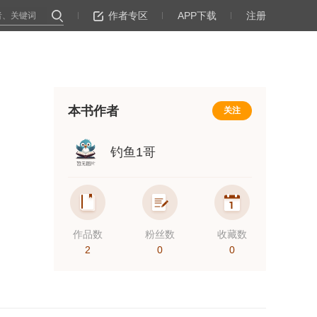
作者专区
APP下载
注册
本书作者
关注
钓鱼1哥
作品数
粉丝数
收藏数
2
0
0