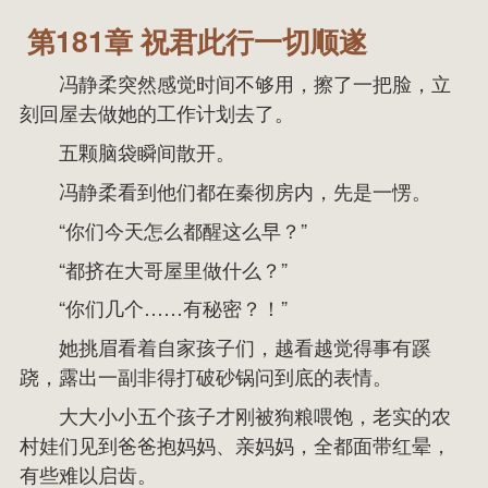
第181章 祝君此行一切顺遂
冯静柔突然感觉时间不够用，擦了一把脸，立
刻回屋去做她的工作计划去了。
五颗脑袋瞬间散开。
冯静柔看到他们都在秦彻房内，先是一愣。
“你们今天怎么都醒这么早？”
“都挤在大哥屋里做什么？”
“你们几个……有秘密？！”
她挑眉看着自家孩子们，越看越觉得事有蹊
跷，露出一副非得打破砂锅问到底的表情。
大大小小五个孩子才刚被狗粮喂饱，老实的农
村娃们见到爸爸抱妈妈、亲妈妈，全都面带红晕，
有些难以启齿。