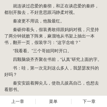
就连谈过恋爱的秦彻，和正在谈恋爱的秦婷，
都别开脸去，不好意思跟冯静柔对视。
秦凌更不用说，他脸最红。
秦砺仰着头，假装勇敢得跟妈妈对视，只坚持
了两分钟就败下阵来，麻溜地从书架上抽出一本
书，翻开一页，假装学习：“这字念啥？”
“我看看。”三个哥姐同时开口。
四颗脑袋齐齐聚在书前，“认真”研究上面的字。
书：哇，第一次见到这么多人，我瑟瑟发抖的
好吗？
秦安安踮着脚尖儿，使劲儿拔高自己，也想去
看那书。
冯静柔秀眉微挑：不对劲。太不对劲了！
上一章
菜单
下一章
书城
书架
我的
她刚想再问些什么，视线突然下移，看到了秦